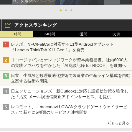
H」を展開へ
●
●
●
アクセスランキング
1時間
24時間
1週間
1カ月
レノボ、NFC/FeliCaに対応する11型Androidタブレット
「Lenovo ThinkTab X11 Gen 1」を発売
リコージャパンとナレッジワークが資本業務提携、社内6000人
の実践ノウハウを生かした「AI商談記録 for RICOH」を展開へ
日立、生成AIと数理最適化技術で製造業の生産ライン構成を自動
立案する技術を開発
日立ソリューションズ、新Outlookに対応し誤送信対策を強化し
た「活文 メール誤送信防止アドインサービス」を提供
レコモット、「moconavi LGWANクラウドゲートウェイサービ
ス」で新たに5種類のサービスと連携開始
もっと見る