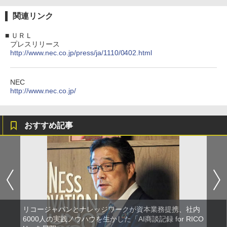
関連リンク
■
ＵＲＬ
プレスリリース
http://www.nec.co.jp/press/ja/1110/0402.html
NEC
http://www.nec.co.jp/
おすすめ記事
リコージャパンとナレッジワークが資本業務提携、社内
6000人の実践ノウハウを生かした「AI商談記録 for RICO