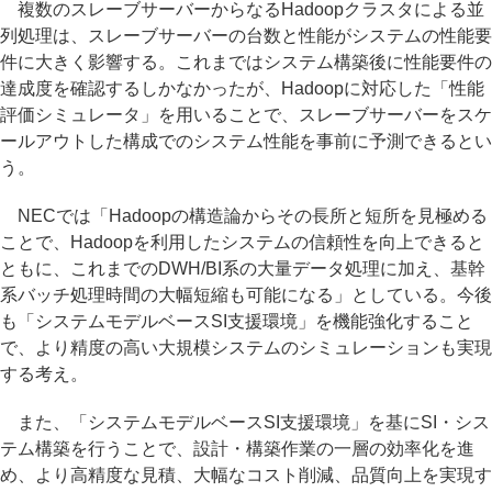
複数のスレーブサーバーからなるHadoopクラスタによる並
列処理は、スレーブサーバーの台数と性能がシステムの性能要
件に大きく影響する。これまではシステム構築後に性能要件の
達成度を確認するしかなかったが、Hadoopに対応した「性能
評価シミュレータ」を用いることで、スレーブサーバーをスケ
ールアウトした構成でのシステム性能を事前に予測できるとい
う。
NECでは「Hadoopの構造論からその長所と短所を見極める
ことで、Hadoopを利用したシステムの信頼性を向上できると
ともに、これまでのDWH/BI系の大量データ処理に加え、基幹
系バッチ処理時間の大幅短縮も可能になる」としている。今後
も「システムモデルベースSI支援環境」を機能強化すること
で、より精度の高い大規模システムのシミュレーションも実現
する考え。
また、「システムモデルベースSI支援環境」を基にSI・シス
テム構築を行うことで、設計・構築作業の一層の効率化を進
め、より高精度な見積、大幅なコスト削減、品質向上を実現す