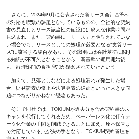
さらに、2024年9月に公表された新リース会計基準へ
の対応も喫緊の課題となっているものの、全社的な契約
書の見直しとリース該当性の確認には膨大な作業時間が
見込まれ、また、契約書に「リース」と明記されていな
い場合でも、リースとしての処理が必要となる“実質リー
ス”に該当する場合があり、その識別には会計基準に関す
る知識が不可欠となることから、新基準の適用開始後
も、経理部門の負担増加が懸念されていたという。
加えて、見落としなどによる処理漏れが発生した場
合、財務諸表の修正や決算発表の遅延といった大きな問
題につながりかねない懸念もあった。
そこで同社では、TOKIUMが過去分も含め契約書のス
キャンを代行してくれるため、ペーパーレス化に伴うデ
ータ化作業の手間を削減できることに加え、原本保管ま
で対応している点が決め手となり、TOKIUM契約管理を
導入している。