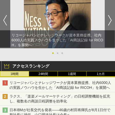
リコージャパンとナレッジワークが資本業務提携、社内
6000人の実践ノウハウを生かした「AI商談記録 for RICO
H」を展開へ
●
●
●
アクセスランキング
1時間
24時間
1週間
1カ月
リコージャパンとナレッジワークが資本業務提携、社内6000人
の実践ノウハウを生かした「AI商談記録 for RICOH」を展開へ
ラクス、「楽楽メールマーケティング」の日程調整機能を拡充
し、複数名の商談日程調整を効率化
日本IBMが社長交代を発表――46歳の村田将輝氏が8月1日付で
新社長に就任、山口明夫社長は会長へ