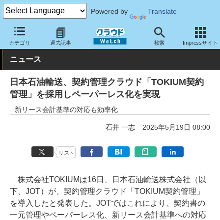
Powered by
Translate
クラウド Watch
トピック
導入事例
クラウド
カテゴリ
過去記事
検索
Impressサイト
ニュース
日本石油輸送、契約管理クラウド「TOKIUM契約
管理」を採用しペーパーレス化を実現
新リース会計基準の対応も効率化
石井 一志
2025年5月19日 08:00
リスト
株式会社TOKIUMは16日、日本石油輸送株式会社（以
下、JOT）が、契約管理クラウド「TOKIUM契約管理」
を導入したと発表した。JOTではこれにより、契約書の
一元管理やペーパーレス化、新リース会計基準への対応