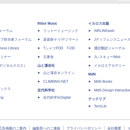
Rittor Music
イカロス出版
dフォーラム
リットーミュージック
AIRLINEweb
ップ担当者フォーラム
楽器探そう!デジマート
Jディフェンスニュー
ness Library
TシャツPOD T-OD
通訳翻訳ジャーナル
セミナー
立東舎
JレスキューWeb
 X（デジタルクロス）
山と溪谷社
イカロスアカデミー
山と溪谷オンライン
MdN
CLIMBING-NET
MdN Books
ブックス
近代科学社
MdN Design Interactiv
ing
近代科学社Digital
テックリブ
TechLib
広告掲載のご案内
編集部へのご連絡
プライバシーポリシー
会社概要