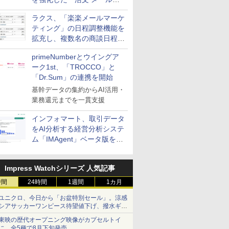
送信防止アドインサービス」
ラクス、「楽楽メールマーケ
を提供
ティング」の日程調整機能を
拡充し、複数名の商談日程調
整を効率化
primeNumberとウイングア
ーク1st、「TROCCO」と
「Dr.Sum」の連携を開始
基幹データの集約からAI活用・
業務還元までを一貫支援
インフォマート、取引データ
をAI分析する経営分析システ
ム「IMAgent」ベータ版を提
供
Impress Watchシリーズ 人気記事
時間
24時間
1週間
1カ月
ユニクロ、今日から「お盆特別セール」。涼感
シアサッカーワンピース待望値下げ、撥水ギア
ショーツは1990円に
東映の歴代オープニング映像がカプセルトイ
に。全5種で8月下旬発売