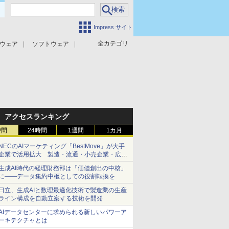
Impress サイト
全カテゴリ
ウェア
ソフトウェア
攻撃対策
マルウェア対策
アクセスランキング
時間
24時間
1週間
1カ月
NECのAIマーケティング「BestMove」が大手
企業で活用拡大 製造・流通・小売企業・広告
代理店などが実装フェーズへ
生成AI時代の経理財務部は「価値創出の中核」
に――データ集約中枢としての役割転換を
日立、生成AIと数理最適化技術で製造業の生産
ライン構成を自動立案する技術を開発
AIデータセンターに求められる新しいパワーア
ーキテクチャとは