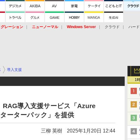
イグレーション
ニューノーマル
Windows Server
クラウド
ハード
トピック
ストレージ（HW）
オープンソース
SaaS
標的型
ント
ス
導入支援
1
AG導入支援サービス「Azure
 RAGスターターパック」を提供
三柳 英樹
2025年1月20日 12:44