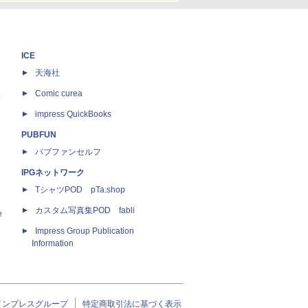
ICE
天海社
ス
Comic curea
impress QuickBooks
PUBFUN
パブファンセルフ
IPGネットワーク
TシャツPOD pTa.shop
カスタム写真集POD fabli
e
Impress Group Publication
Information
インプレスグループ
特定商取引法に基づく表示