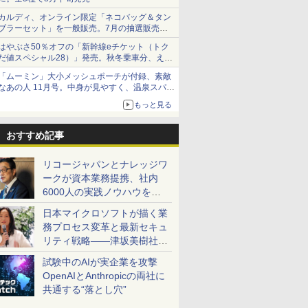
カルディ、オンライン限定「ネコバッグ＆タン
ブラーセット」を一般販売。7月の抽選販売の
当選無効分
はやぶさ50％オフの「新幹線eチケット（トク
だ値スペシャル28）」発売。秋冬乗車分、えき
ねっと限定
「ムーミン」大小メッシュポーチが付録、素敵
なあの人 11月号。中身が見やすく、温泉スパに
も使える
もっと見る
おすすめ記事
リコージャパンとナレッジワ
ークが資本業務提携、社内
6000人の実践ノウハウを生
かした「AI商談記録 for
日本マイクロソフトが描く業
RICOH」を展開へ
務プロセス変革と最新セキュ
リティ戦略――津坂美樹社長
が2027年度戦略を説明
試験中のAIが実企業を攻撃
OpenAIとAnthropicの両社に
共通する“落とし穴”