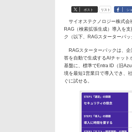
ポスト
リスト
シ
サイオステクノロジー株式会社
RAG（検索拡張生成）導入を支援する「
ク（以下、RAGスターターパ
RAGスターターパックは、企
答を自動で生成するAIチャット
基盤に、標準でEntra ID（旧A
境を最短1営業日で導入でき、
ぐに試せる。