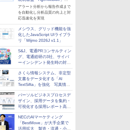
導入
アラート分析から報告作成まで
を自動化し分析品質の向上と対
応迅速化を実現
メシウス、グリッド機能を強
化したJavaScript UIライブラ
リ「Wijmo 2026J v1.1」
S&J、電通PRコンサルティン
グ、電通総研の3社、サイバ
ーインシデント発生時の対応
と危機管理広報を一体的に訓
さくら情報システム、非定型
練するプログラムを提供
文書をデータ化する「AI
TextSifta」を強化 写真情報
のデータ化などに対応
パーソルビジネスプロセスデ
ザイン、採用データを集約・
可視化する採用レポート高速
化サービスを提供
NECのAIマーケティング
「BestMove」が大手企業で
活用拡大 製造・流通・小売