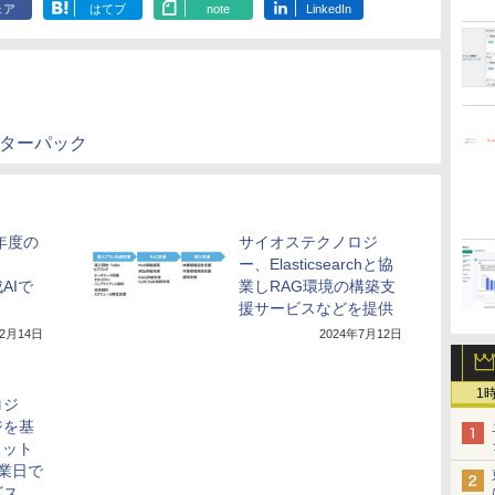
ェア
はてブ
note
LinkedIn
スターターパック
年度の
サイオステクノロジ
、
ー、Elasticsearchと協
成AIで
業しRAG環境の構築支
援サービスなどを提供
年2月14日
2024年7月12日
1
ロジ
ジを基
ャット
業日で
ビス