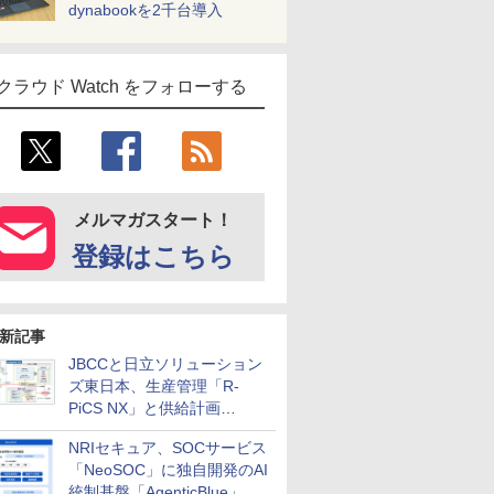
dynabookを2千台導入
クラウド Watch をフォローする
メルマガスタート！
登録はこちら
新記事
JBCCと日立ソリューション
ズ東日本、生産管理「R-
PiCS NX」と供給計画
「scSQUARE ISP」の連携サ
NRIセキュア、SOCサービス
ービスを提供開始
「NeoSOC」に独自開発のAI
統制基盤「AgenticBlue」を