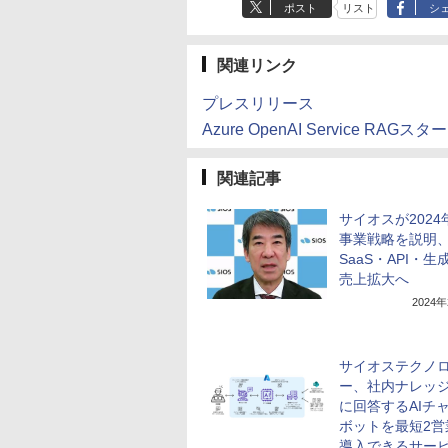
ポスト
リスト
シ
関連リンク
プレスリリース
Azure OpenAI Service RAG
関連記事
サイオスが2024
事業戦略を説明
SaaS・API・生
売上拡大へ
2024
サイオステクノ
ー、社内ナレッ
に回答するAIチ
ボットを最短2営
導入できるサー