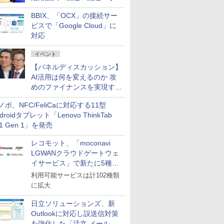
企業・広告代理店などが実装
BBIX、「OCX」の接続サー
フェーズへ
ビスで「Google Cloud」に
対応
イベント
【パネルディスカッション】
AI活用は何を変えるのか 攻
めのファイナンスを実現する
業務設計とマインドセット変
ノボ、NFC/FeliCaに対応する11型
革
droidタブレット「Lenovo ThinkTab
11 Gen 1」を発売
レコモット、「moconavi
LGWANクラウドゲートウェ
イサービス」で新たに5種類
のサービスと連携開始
利用可能サービスは計102種類
に拡大
日立ソリューションズ、新
Outlookに対応し誤送信対策
を強化した「活文 メール誤