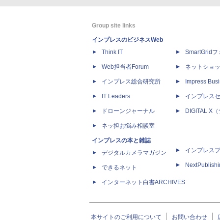
Group site links
インプレスのビジネスWeb
Think IT
SmartGri
Web担当者Forum
ネットショ
インプレス総合研究所
Impress Busi
IT Leaders
インプレス
ドローンジャーナル
DIGITAL
ネッ担お悩み相談室
インプレスの本と雑誌
インプレス
デジタルカメラマガジン
NextPublish
できるネット
インターネット白書ARCHIVES
本サイトのご利用について
お問い合わせ