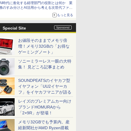
AI時代に進化する経理部門の役割とは何か 業
務のすみ分けとAI活用から考える次世代ファイ
ナンス戦略
もっと見る
Special Site
お値段そのままでメモリ倍
増！メモリ32GBの「お得な
ゲーミングノート」
ソニーミラーレス一眼の大特
集！ 見どころ記事まとめ
SOUNDPEATSのイヤカフ型
イヤフォン「UU2イヤーカ
フ」をイヤカフマニアが語る
レイズのプレミアムカー向け
ブランドHOMURAから
「2×9R」が登場！
メモリ32GBでも予算内。産
経新聞社がAMD Ryzen搭載