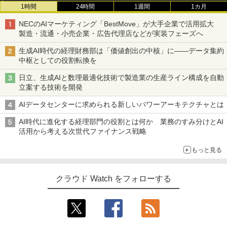
1時間
24時間
1週間
1カ月
NECのAIマーケティング「BestMove」が大手企業で活用拡大
製造・流通・小売企業・広告代理店などが実装フェーズへ
生成AI時代の経理財務部は「価値創出の中核」に――データ集約
中枢としての役割転換を
日立、生成AIと数理最適化技術で製造業の生産ライン構成を自動
立案する技術を開発
AIデータセンターに求められる新しいパワーアーキテクチャとは
AI時代に進化する経理部門の役割とは何か 業務のすみ分けとAI
活用から考える次世代ファイナンス戦略
もっと見る
クラウド Watch をフォローする