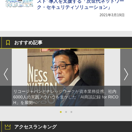
スト”導入を支援する「次世代ネットワー
ク・セキュリティソリューション」
2021年3月19日
おすすめ記事
リコージャパンとナレッジワークが資本業務提携、社内
6000人の実践ノウハウを生かした「AI商談記録 for RICO
H」を展開へ
●
●
●
アクセスランキング