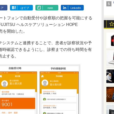
ェア
はてブ
note
LinkedIn
ートフォンで自動受付や診察順の把握を可能にする
JITSU ヘルスケアソリューション HOPE
の販売を開始した。
システムと連携することで、患者が診察状況や予
随時確認できるようにし、診察までの待ち時間を有
防止する。