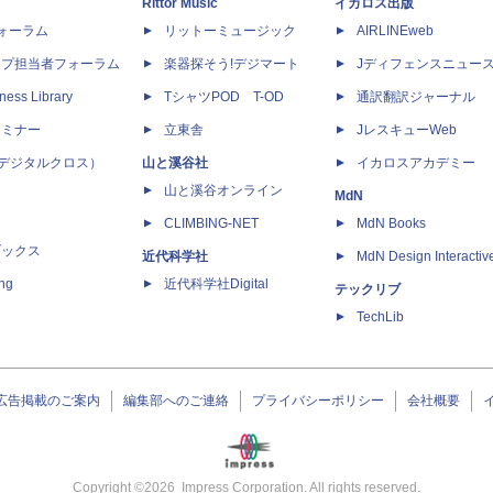
Rittor Music
イカロス出版
dフォーラム
リットーミュージック
AIRLINEweb
ップ担当者フォーラム
楽器探そう!デジマート
Jディフェンスニュー
ness Library
TシャツPOD T-OD
通訳翻訳ジャーナル
セミナー
立東舎
JレスキューWeb
 X（デジタルクロス）
山と溪谷社
イカロスアカデミー
山と溪谷オンライン
MdN
CLIMBING-NET
MdN Books
ブックス
近代科学社
MdN Design Interactiv
ing
近代科学社Digital
テックリブ
TechLib
広告掲載のご案内
編集部へのご連絡
プライバシーポリシー
会社概要
Copyright ©
2026
Impress Corporation. All rights reserved.