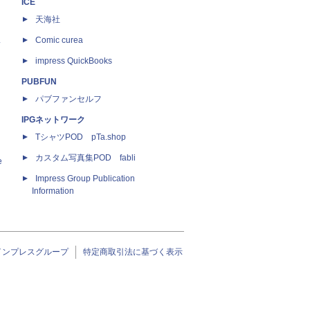
ICE
天海社
ス
Comic curea
impress QuickBooks
PUBFUN
パブファンセルフ
IPGネットワーク
TシャツPOD pTa.shop
カスタム写真集POD fabli
e
Impress Group Publication
Information
インプレスグループ
特定商取引法に基づく表示