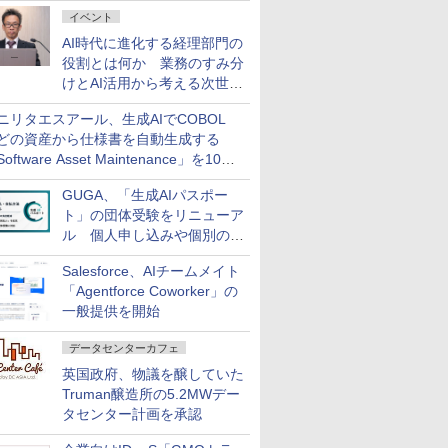
ダッシュボード画面を搭載
イベント
AI時代に進化する経理部門の
役割とは何か 業務のすみ分
けとAI活用から考える次世代
ファイナンス戦略
ニリタエスアール、生成AIでCOBOL
どの資産から仕様書を自動生成する
oftware Asset Maintenance」を10月
発売
GUGA、「生成AIパスポー
ト」の団体受験をリニューア
ル 個人申し込みや個別の支
払いなどに対応
Salesforce、AIチームメイト
「Agentforce Coworker」の
一般提供を開始
データセンターカフェ
英国政府、物議を醸していた
Truman醸造所の5.2MWデー
タセンター計画を承認