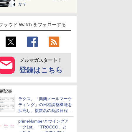
か？
クラウド Watch をフォローする
メルマガスタート！
登録はこちら
新記事
ラクス、「楽楽メールマーケ
ティング」の日程調整機能を
拡充し、複数名の商談日程調
整を効率化
primeNumberとウイングア
ーク1st、「TROCCO」と