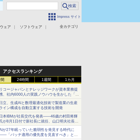
Impress サイト
全カテゴリ
ウェア
ソフトウェア
攻撃対策
マルウェア対策
アクセスランキング
時間
24時間
1週間
1カ月
リコージャパンとナレッジワークが資本業務提
携、社内6000人の実践ノウハウを生かした「AI
商談記録 for RICOH」を展開へ
日立、生成AIと数理最適化技術で製造業の生産
ライン構成を自動立案する技術を開発
日本IBMが社長交代を発表――46歳の村田将輝
氏が8月1日付で新社長に就任、山口明夫社長は
会長へ
AIが27年眠っていた脆弱性を発見する時代に
――「パッチ適用の優先度を見直すべき」とセ
キュリティ専門家