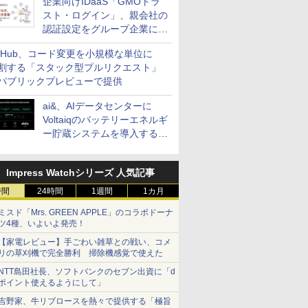
企業向けIDaaS「GMOトラ
スト・ログイン」、親会社の
認証設定をグループ企業に展
開できる新機能を提供
itHub、コード変更を小規模な単位に
割する「スタック型プルリクエスト」
パブリックプレビューで提供
ai&、AIデータセンターに
Voltaiqのバッテリーエネルギ
ー貯蔵システムを導入する計
画を発表
Impress Watchシリーズ 人気記事
時間
24時間
1週間
1カ月
ミスド「Mrs. GREEN APPLE」のコラボドーナ
ツ4種、いよいよ発売！
【家電レビュー】手ごわい雑草との戦い、コメ
リの草刈機で完全勝利 掃除機感覚で使えた
NTT島田社長、ソフトバンクのセブン出資に「d
ポイント使えるようにして」
吉野家、牛リブロースを熱々で提供する「極旨