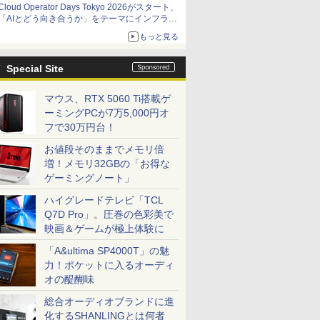
Cloud Operator Days Tokyo 2026がスタート、
「AIとどう向き合うか」をテーマにインフラ運
用の知見を集約
もっと見る
Special Site
マウス、RTX 5060 Ti搭載ゲ
ーミングPCが7万5,000円オ
フで30万円台！
お値段そのままでメモリ倍
増！メモリ32GBの「お得な
ゲーミングノート」
ハイグレードテレビ「TCL
Q7D Pro」。圧巻の色彩美で
映画＆ゲームが極上体験に
「A&ultima SP4000T」の魅
力！ポケットに入るオーディ
オの醍醐味
総合オーディオブランドに進
化するSHANLINGとは何者