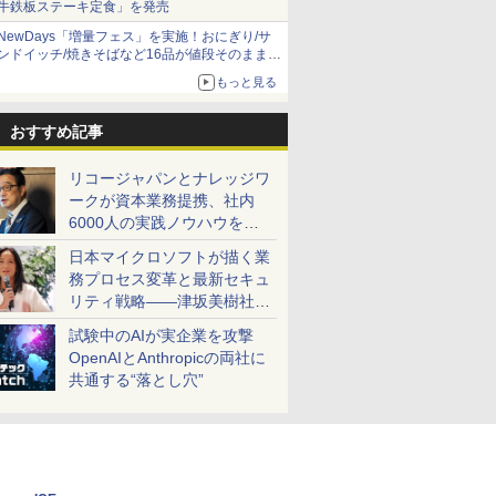
牛鉄板ステーキ定食」を発売
NewDays「増量フェス」を実施！おにぎり/サ
ンドイッチ/焼きそばなど16品が値段そのままで
ボリュームアップ
もっと見る
おすすめ記事
リコージャパンとナレッジワ
ークが資本業務提携、社内
6000人の実践ノウハウを生
かした「AI商談記録 for
日本マイクロソフトが描く業
RICOH」を展開へ
務プロセス変革と最新セキュ
リティ戦略――津坂美樹社長
が2027年度戦略を説明
試験中のAIが実企業を攻撃
OpenAIとAnthropicの両社に
共通する“落とし穴”