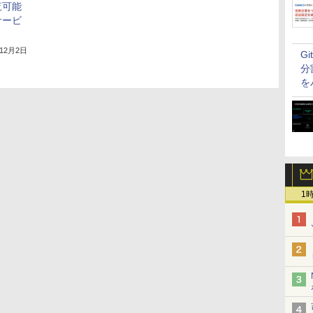
覧可能
サービ
年12月2日
G
分
を
1