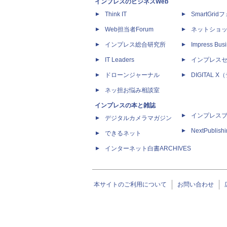
インプレスのビジネスWeb
Think IT
SmartGri
Web担当者Forum
ネットショ
インプレス総合研究所
Impress Busi
IT Leaders
インプレス
ドローンジャーナル
DIGITAL
ネッ担お悩み相談室
インプレスの本と雑誌
インプレス
デジタルカメラマガジン
NextPublish
できるネット
インターネット白書ARCHIVES
本サイトのご利用について
お問い合わせ