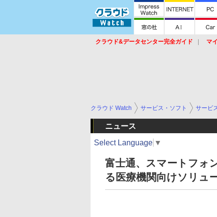
クラウド&データセンター完全ガイド
マ
サービス
セキュリティ
ネットワーク
スイッチ
ルータ
導入事例
イベ
クラウド Watch
サービス・ソフト
サービ
ニュース
Select Language
▼
富士通、スマートフォ
る医療機関向けソリュ