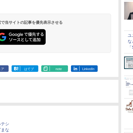
 検索で当サイトの記事を優先表示させる
ユ
な
「S
に
ェア
はてブ
note
LinkedIn
ルテシ
ざまな