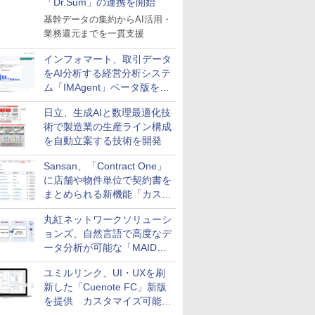
「Dr.Sum」の連携を開始
基幹データの集約からAI活用・
業務還元までを一貫支援
インフォマート、取引データ
をAI分析する経営分析システ
ム「IMAgent」ベータ版を提
供
日立、生成AIと数理最適化技
術で製造業の生産ライン構成
を自動立案する技術を開発
Sansan、「Contract One」
に店舗や物件単位で契約書を
まとめられる新機能「カスタ
ム契約ツリー」を追加
丸紅ネットワークソリューシ
ョンズ、自然言語で高度なデ
ータ分析が可能な「MAIDOA
AI ASSIST」を9月より提供
ユミルリンク、UI・UXを刷
新した「Cuenote FC」新版
を提供 カスタマイズ可能な