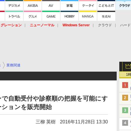
イグレーション
ニューノーマル
Windows Server
クラウド
ハード
トピック
ストレージ（HW）
オープンソース
SaaS
標的型
ント
ス
業務関連
1
ンで自動受付や診察順の把握を可能にす
ーションを販売開始
三柳 英樹
2016年11月28日 13:30