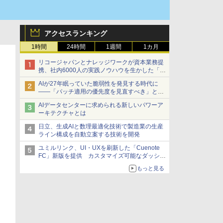
アクセスランキング
1時間
24時間
1週間
1カ月
リコージャパンとナレッジワークが資本業務提
携、社内6000人の実践ノウハウを生かした「AI
商談記録 for RICOH」を展開へ
AIが27年眠っていた脆弱性を発見する時代に
――「パッチ適用の優先度を見直すべき」とセ
キュリティ専門家
AIデータセンターに求められる新しいパワーア
ーキテクチャとは
日立、生成AIと数理最適化技術で製造業の生産
ライン構成を自動立案する技術を開発
ユミルリンク、UI・UXを刷新した「Cuenote
FC」新版を提供 カスタマイズ可能なダッシュ
ボード画面を搭載
もっと見る