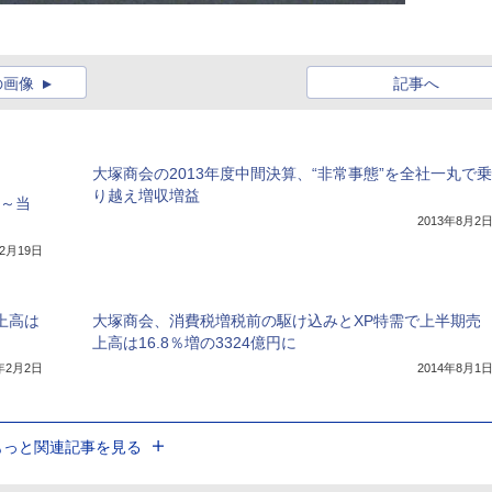
の画像
記事へ
大塚商会の2013年度中間決算、“非常事態”を全社一丸で乗
り越え増収増益
ト～当
2013年8月2
年2月19日
上高は
大塚商会、消費税増税前の駆け込みとXP特需で上半期売
上高は16.8％増の3324億円に
3年2月2日
2014年8月1
もっと関連記事を見る