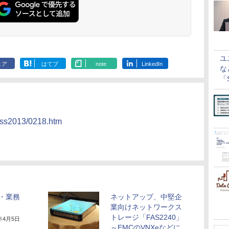
ユ
ェア
はてブ
note
LinkedIn
な
「S
に
ress2013/0218.htm
・業務
ネットアップ、中堅企
業向けネットワークス
トレージ「FAS2240」
3年4月5日
～EMCのVNXeなどに