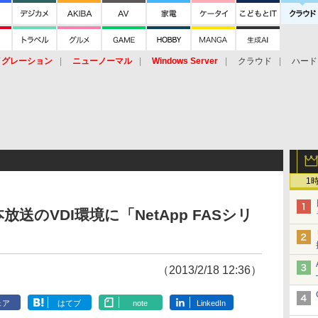
イグレーション
ニューノーマル
Windows Server
クラウド
ハード
トピック
ストレージ（HW）
オープンソース
SaaS
標的型
ント
1
送のVDI環境に「NetApp FASシリ
（2013/2/18 12:36）
ェア
はてブ
note
LinkedIn