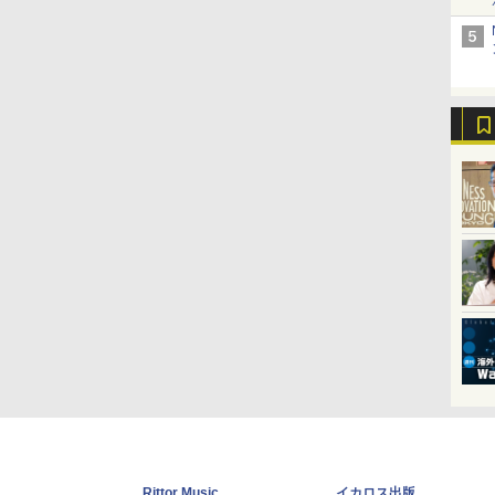
Rittor Music
イカロス出版