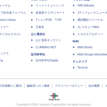
dフォーラム
リットーミュージック
AIRLINEweb
ップ担当者フォーラム
楽器探そう!デジマート
Jディフェンスニュー
ness Library
TシャツPOD T-OD
通訳翻訳ジャーナル
セミナー
立東舎
JレスキューWeb
 X（デジタルクロス）
山と溪谷社
イカロスアカデミー
山と溪谷オンライン
MdN
CLIMBING-NET
MdN Books
ブックス
近代科学社
MdN Design Interactiv
ing
近代科学社Digital
テックリブ
TechLib
広告掲載のご案内
編集部へのご連絡
プライバシーポリシー
会社概要
Copyright ©
2026
Impress Corporation. All rights reserved.