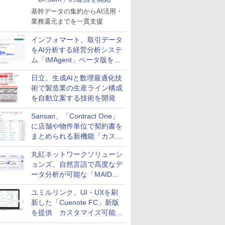
基幹データの集約からAI活用・
業務還元までを一貫支援
インフォマート、取引データ
をAI分析する経営分析システ
ム「IMAgent」ベータ版を提
供
日立、生成AIと数理最適化技
術で製造業の生産ライン構成
を自動立案する技術を開発
Sansan、「Contract One」
に店舗や物件単位で契約書を
まとめられる新機能「カスタ
ム契約ツリー」を追加
丸紅ネットワークソリューシ
ョンズ、自然言語で高度なデ
ータ分析が可能な「MAIDOA
AI ASSIST」を9月より提供
ユミルリンク、UI・UXを刷
新した「Cuenote FC」新版
を提供 カスタマイズ可能な
ダッシュボード画面を搭載