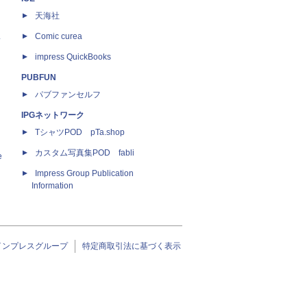
天海社
ス
Comic curea
impress QuickBooks
PUBFUN
パブファンセルフ
IPGネットワーク
TシャツPOD pTa.shop
カスタム写真集POD fabli
e
Impress Group Publication
Information
インプレスグループ
特定商取引法に基づく表示