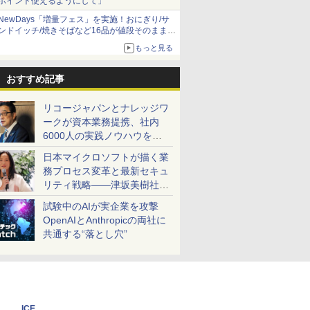
ポイント使えるようにして」
NewDays「増量フェス」を実施！おにぎり/サ
ンドイッチ/焼きそばなど16品が値段そのままで
ボリュームアップ
もっと見る
おすすめ記事
リコージャパンとナレッジワ
ークが資本業務提携、社内
6000人の実践ノウハウを生
かした「AI商談記録 for
日本マイクロソフトが描く業
RICOH」を展開へ
務プロセス変革と最新セキュ
リティ戦略――津坂美樹社長
が2027年度戦略を説明
試験中のAIが実企業を攻撃
OpenAIとAnthropicの両社に
共通する“落とし穴”
ICE