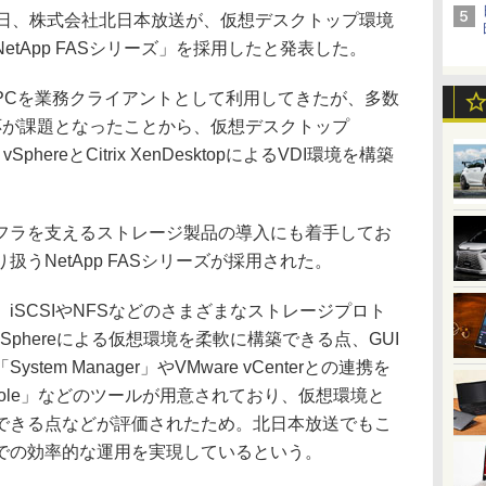
日、株式会社北日本放送が、仮想デスクトップ環境
tApp FASシリーズ」を採用したと発表した。
Cを業務クライアントとして利用してきたが、多数
応が課題となったことから、仮想デスクトップ
phereとCitrix XenDesktopによるVDI環境を構築
ラを支えるストレージ製品の導入にも着手してお
うNetApp FASシリーズが採用された。
SCSIやNFSなどのさまざまなストレージプロト
vSphereによる仮想環境を柔軟に構築できる点、GUI
em Manager」やVMware vCenterとの連携を
e Console」などのツールが用意されており、仮想環境と
できる点などが評価されたため。北日本放送でもこ
での効率的な運用を実現しているという。