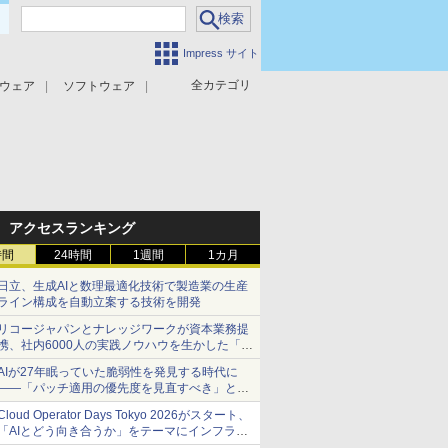
Impress サイト
全カテゴリ
ウェア
ソフトウェア
攻撃対策
マルウェア対策
アクセスランキング
時間
24時間
1週間
1カ月
日立、生成AIと数理最適化技術で製造業の生産
ライン構成を自動立案する技術を開発
リコージャパンとナレッジワークが資本業務提
携、社内6000人の実践ノウハウを生かした「AI
商談記録 for RICOH」を展開へ
AIが27年眠っていた脆弱性を発見する時代に
――「パッチ適用の優先度を見直すべき」とセ
キュリティ専門家
Cloud Operator Days Tokyo 2026がスタート、
「AIとどう向き合うか」をテーマにインフラ運
用の知見を集約