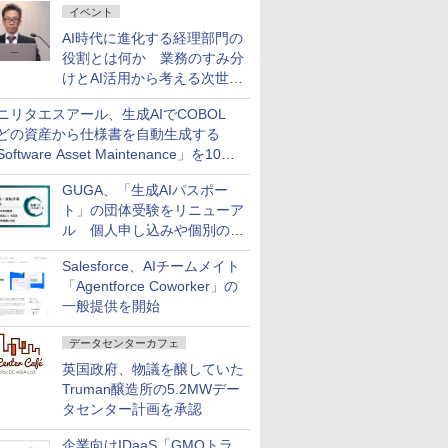
イベント
AI時代に進化する経理部門の
役割とは何か 業務のすみ分
けとAI活用から考える次世代
ファイナンス戦略
ニリタエスアール、生成AIでCOBOL
どの資産から仕様書を自動生成する
oftware Asset Maintenance」を10月
発売
GUGA、「生成AIパスポー
ト」の団体受験をリニューア
ル 個人申し込みや個別の支
払いなどに対応
Salesforce、AIチームメイト
「Agentforce Coworker」の
一般提供を開始
データセンターカフェ
英国政府、物議を醸していた
Truman醸造所の5.2MWデー
タセンター計画を承認
企業向けIDaaS「GMOトラ