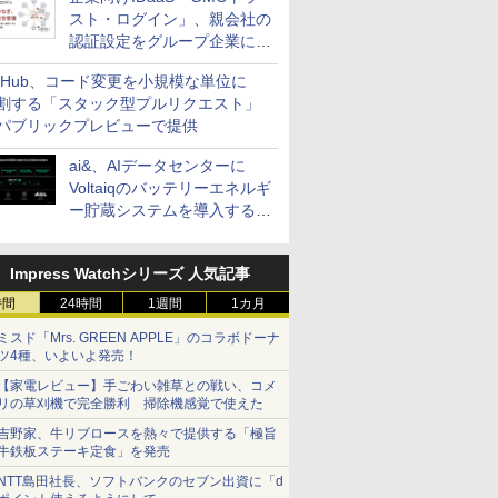
スト・ログイン」、親会社の
認証設定をグループ企業に展
開できる新機能を提供
itHub、コード変更を小規模な単位に
割する「スタック型プルリクエスト」
パブリックプレビューで提供
ai&、AIデータセンターに
Voltaiqのバッテリーエネルギ
ー貯蔵システムを導入する計
画を発表
Impress Watchシリーズ 人気記事
時間
24時間
1週間
1カ月
ミスド「Mrs. GREEN APPLE」のコラボドーナ
ツ4種、いよいよ発売！
【家電レビュー】手ごわい雑草との戦い、コメ
リの草刈機で完全勝利 掃除機感覚で使えた
吉野家、牛リブロースを熱々で提供する「極旨
牛鉄板ステーキ定食」を発売
NTT島田社長、ソフトバンクのセブン出資に「d