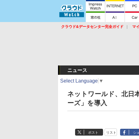
クラウド&データセンター完全ガイド
マ
サービス
セキュリティ
ネットワーク
スイッチ
ルータ
導入事例
イベ
ニュース
Select Language
▼
ネットワールド、北日本放
ーズ」を導入
ポスト
リスト
シ