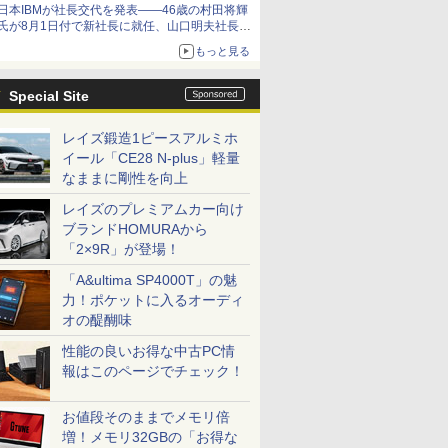
日本IBMが社長交代を発表――46歳の村田将輝
氏が8月1日付で新社長に就任、山口明夫社長は
会長へ
もっと見る
Special Site
レイズ鍛造1ピースアルミホ
イール「CE28 N-plus」軽量
なままに剛性を向上
レイズのプレミアムカー向け
ブランドHOMURAから
「2×9R」が登場！
「A&ultima SP4000T」の魅
力！ポケットに入るオーディ
オの醍醐味
性能の良いお得な中古PC情
報はこのページでチェック！
お値段そのままでメモリ倍
増！メモリ32GBの「お得な