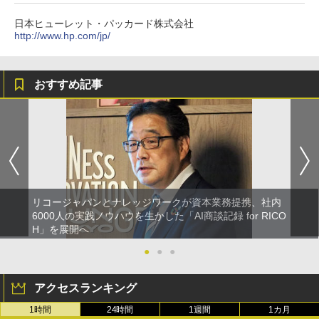
日本ヒューレット・パッカード株式会社
http://www.hp.com/jp/
おすすめ記事
リコージャパンとナレッジワークが資本業務提携、社内
6000人の実践ノウハウを生かした「AI商談記録 for RICO
H」を展開へ
●
●
●
アクセスランキング
1時間
24時間
1週間
1カ月