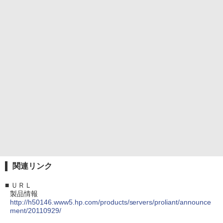
関連リンク
■
ＵＲＬ
製品情報
http://h50146.www5.hp.com/products/servers/proliant/announce
ment/20110929/