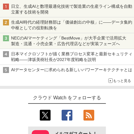
日立、生成AIと数理最適化技術で製造業の生産ライン構成を自動
立案する技術を開発
生成AI時代の経理財務部は「価値創出の中核」に――データ集約
中枢としての役割転換を
NECのAIマーケティング「BestMove」が大手企業で活用拡大
製造・流通・小売企業・広告代理店などが実装フェーズへ
日本マイクロソフトが描く業務プロセス変革と最新セキュリティ
戦略――津坂美樹社長が2027年度戦略を説明
AIデータセンターに求められる新しいパワーアーキテクチャとは
もっと見る
クラウド Watch をフォローする
メルマガスタート！