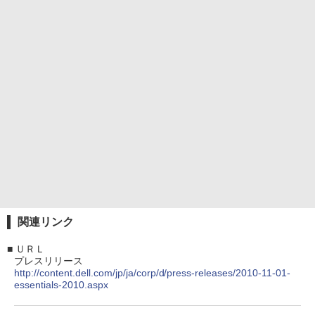
関連リンク
■
ＵＲＬ
プレスリリース
http://content.dell.com/jp/ja/corp/d/press-releases/2010-11-01-
essentials-2010.aspx