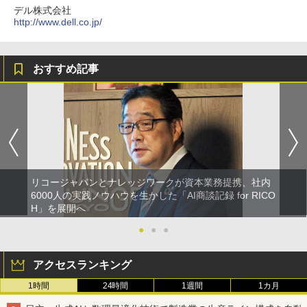
デル株式会社
http://www.dell.co.jp/
おすすめ記事
リコージャパンとナレッジワークが資本業務提携、社内
6000人の実践ノウハウを生かした「AI商談記録 for RICO
H」を展開へ
●
●
●
アクセスランキング
1時間
24時間
1週間
1カ月