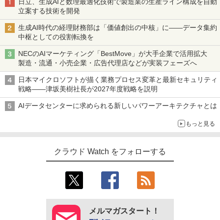
日立、生成AIと数理最適化技術で製造業の生産ライン構成を自動
立案する技術を開発
生成AI時代の経理財務部は「価値創出の中核」に――データ集約
中枢としての役割転換を
NECのAIマーケティング「BestMove」が大手企業で活用拡大
製造・流通・小売企業・広告代理店などが実装フェーズへ
日本マイクロソフトが描く業務プロセス変革と最新セキュリティ
戦略――津坂美樹社長が2027年度戦略を説明
AIデータセンターに求められる新しいパワーアーキテクチャとは
もっと見る
クラウド Watch をフォローする
メルマガスタート！