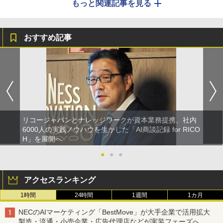
もっと関連記事を見る
おすすめ記事
リコージャパンとナレッジワークが資本業務提携、社内
6000人の実践ノウハウを生かした「AI商談記録 for RICO
H」を展開へ
●
●
●
アクセスランキング
1時間
24時間
1週間
1カ月
NECのAIマーケティング「BestMove」が大手企業で活用拡大
製造・流通・小売企業・広告代理店などが実装フェーズへ