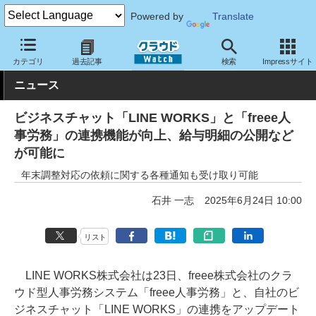
Powered by
Translate
クラウド Watch
トピック
協業・提携
国内
カテゴリ
過去記事
検索
Impressサイト
ニュース
ビジネスチャット「LINE WORKS」と「freee人
事労務」の連携機能が向上、給与明細の公開など
が可能に
年末調整対応の依頼に関する各種通知も受け取り可能
石井 一志
2025年6月24日 10:00
リスト
LINE WORKS株式会社は23日、freee株式会社のクラ
ウド型人事労務システム「freee人事労務」と、自社のビ
ジネスチャット「LINE WORKS」の連携をアップデート