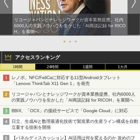
リコージャパンとナレッジワークが資本業務提携、社内
6000人の実践ノウハウを生かした「AI商談記録 for RICO
H」を展開へ
●
●
●
アクセスランキング
1時間
24時間
1週間
1カ月
レノボ、NFC/FeliCaに対応する11型Androidタブレット
「Lenovo ThinkTab X11 Gen 1」を発売
リコージャパンとナレッジワークが資本業務提携、社内6000人
の実践ノウハウを生かした「AI商談記録 for RICOH」を展開へ
BBIX、「OCX」の接続サービスで「Google Cloud」に対応
日立、生成AIと数理最適化技術で製造業の生産ライン構成を自動
立案する技術を開発
【パネルディスカッション】AI活用は何を変えるのか 攻めのフ