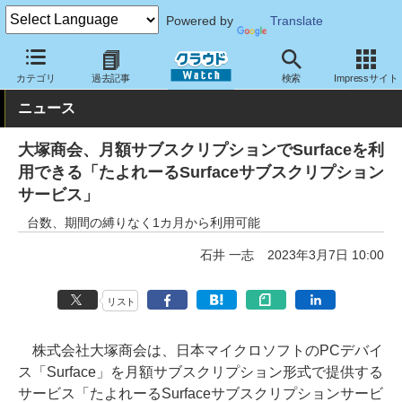
Powered by
Translate
クラウド Watch
サービス・ソフト
サービス
その他
カテゴリ
過去記事
検索
Impressサイト
ニュース
大塚商会、月額サブスクリプションでSurfaceを利
用できる「たよれーるSurfaceサブスクリプション
サービス」
台数、期間の縛りなく1カ月から利用可能
石井 一志
2023年3月7日 10:00
リスト
株式会社大塚商会は、日本マイクロソフトのPCデバイ
ス「Surface」を月額サブスクリプション形式で提供する
サービス「たよれーるSurfaceサブスクリプションサービ