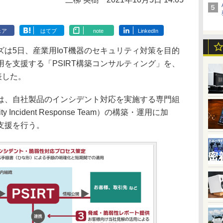
ェア
はてブ
note
LinkedIn
は5日、産業用IoT機器のセキュリティ対策を目的
を支援する「PSIRT構築コンサルティング」を、
表した。
グは、自社製品のインシデント対応を実施する専門組
ity Incident Response Team）の構築・運用に加
支援を行う。