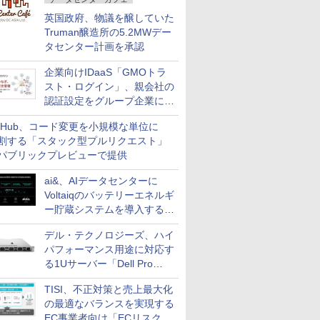
英国政府、物議を醸していた
Truman醸造所の5.2MWデー
タセンター計画を承認
企業向けIDaaS「GMOトラ
スト・ログイン」、親会社の
認証設定をグループ企業に展
開できる新機能を提供
itHub、コード変更を小規模な単位に
割する「スタック型プルリクエスト」
パブリックプレビューで提供
ai&、AIデータセンターに
Voltaiqのバッテリーエネルギ
ー貯蔵システムを導入する計
画を発表
デル・テクノロジーズ、ハイ
パフォーマンス用途に対応す
る1Uサーバー「Dell Pro
Precision 7 R1ラック」を発
TISI、不正対策と売上最大化
売
の最適なバランスを実現する
EC事業者向け「ECリスク対