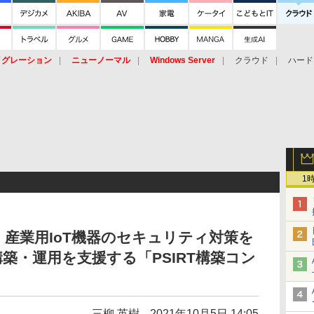
イグレーション
ニューノーマル
Windows Server
クラウド
ハード
トピック
ストレージ（HW）
オープンソース
SaaS
標的型
ント
1
産業用IoT機器のセキュリティ対策を
築・運用を支援する「PSIRT構築コン
三柳 英樹
2021年10月5日 14:05