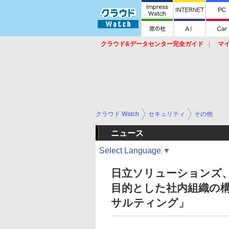
クラウド&データセンター完全ガイド
マ
サービス
セキュリティ
ネットワーク
スイッチ
ルータ
導入事例
イベ
クラウド Watch
セキュリティ
その他
ニュース
Select Language
▼
日立ソリューションズ、
目的とした社内組織の構
サルティング」