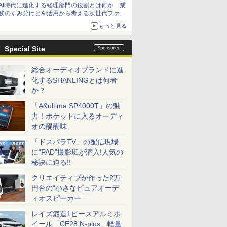
AI時代に進化する経理部門の役割とは何か 業
務のすみ分けとAI活用から考える次世代ファイ
ナンス戦略
もっと見る
Special Site
総合オーディオブランドに進
化するSHANLINGとは何者
か？
「A&ultima SP4000T」の魅
力！ポケットに入るオーディ
オの醍醐味
「ドスパラTV」の配信現場
に“PAD”撮影班が潜入!人気の
秘訣に迫る!!
クリエイティブが作った2万
円台の“小さなピュアオーデ
ィオスピーカー”
レイズ鍛造1ピースアルミホ
イール「CE28 N-plus」軽量