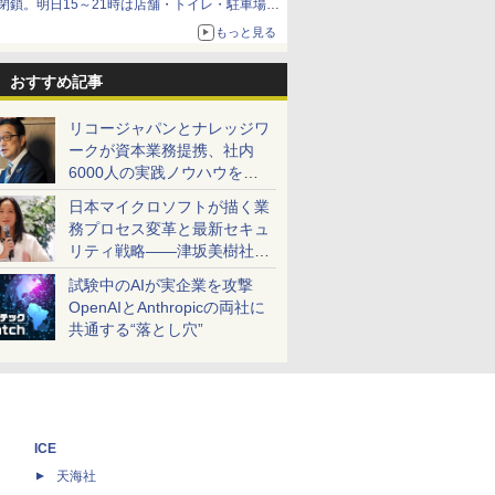
閉鎖。明日15～21時は店舗・トイレ・駐車場の
利用不可
もっと見る
おすすめ記事
リコージャパンとナレッジワ
ークが資本業務提携、社内
6000人の実践ノウハウを生
かした「AI商談記録 for
日本マイクロソフトが描く業
RICOH」を展開へ
務プロセス変革と最新セキュ
リティ戦略――津坂美樹社長
が2027年度戦略を説明
試験中のAIが実企業を攻撃
OpenAIとAnthropicの両社に
共通する“落とし穴”
ICE
天海社