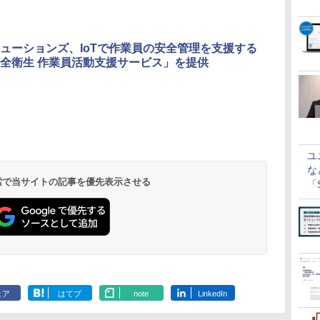
ューションズ、IoTで作業員の安全管理を支援する
全衛生 作業員活動支援サービス」を提供
ユ
な
 検索で当サイトの記事を優先表示させる
「S
に
ェア
はてブ
note
LinkedIn