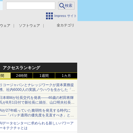
Impress サイト
全カテゴリ
ウェア
ソフトウェア
攻撃対策
マルウェア対策
アクセスランキング
時間
24時間
1週間
1カ月
リコージャパンとナレッジワークが資本業務提
携、社内6000人の実践ノウハウを生かした「AI
商談記録 for RICOH」を展開へ
日本IBMが社長交代を発表――46歳の村田将輝
氏が8月1日付で新社長に就任、山口明夫社長は
会長へ
AIが27年眠っていた脆弱性を発見する時代に
――「パッチ適用の優先度を見直すべき」とセ
キュリティ専門家
AIデータセンターに求められる新しいパワーア
ーキテクチャとは