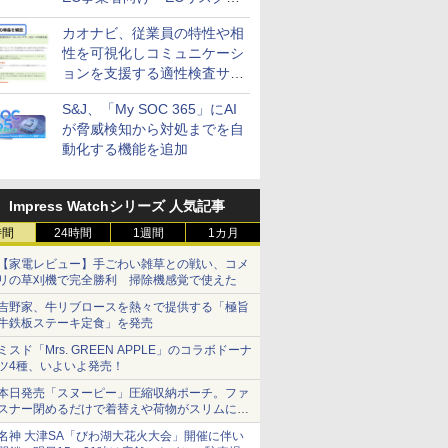
策設計・運用支援サービス」
カオナビ、従業員の特性や相
性を可視化しコミュニケーシ
ョンを支援する適性検査サー
ビスを提供
S&J、「My SOC 365」にAI
が脅威検知から対処までを自
動化する機能を追加
Impress Watchシリーズ 人気記事
時間
24時間
1週間
1カ月
【家電レビュー】手ごわい雑草との戦い、コメ
リの草刈機で完全勝利 掃除機感覚で使えた
吉野家、牛リブロースを熱々で提供する「極旨
牛鉄板ステーキ定食」を発売
ミスド「Mrs. GREEN APPLE」のコラボドーナ
ツ4種、いよいよ発売！
本日発売「スヌーピー」圧縮収納ポーチ。ファ
スナー閉めるだけで着替えや荷物がスリムにま
とまる
名神 大津SA「びわ湖大花火大会」開催に伴い