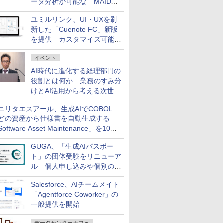
ータ分析が可能な「MAIDOA
AI ASSIST」を9月より提供
ユミルリンク、UI・UXを刷
新した「Cuenote FC」新版
を提供 カスタマイズ可能な
ダッシュボード画面を搭載
イベント
AI時代に進化する経理部門の
役割とは何か 業務のすみ分
けとAI活用から考える次世代
ファイナンス戦略
ニリタエスアール、生成AIでCOBOL
どの資産から仕様書を自動生成する
oftware Asset Maintenance」を10月
発売
GUGA、「生成AIパスポー
ト」の団体受験をリニューア
ル 個人申し込みや個別の支
払いなどに対応
Salesforce、AIチームメイト
「Agentforce Coworker」の
一般提供を開始
データセンターカフェ