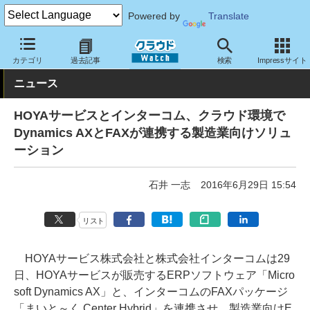
Powered by
Translate
クラウド Watch
サービス・ソフト
サービス
基幹業務
カテゴリ
過去記事
検索
Impressサイト
ニュース
HOYAサービスとインターコム、クラウド環境で
Dynamics AXとFAXが連携する製造業向けソリュ
ーション
石井 一志
2016年6月29日 15:54
リスト
HOYAサービス株式会社と株式会社インターコムは29
日、HOYAサービスが販売するERPソフトウェア「Micro
soft Dynamics AX」と、インターコムのFAXパッケージ
「まいと～く Center Hybrid」を連携させ、製造業向けE