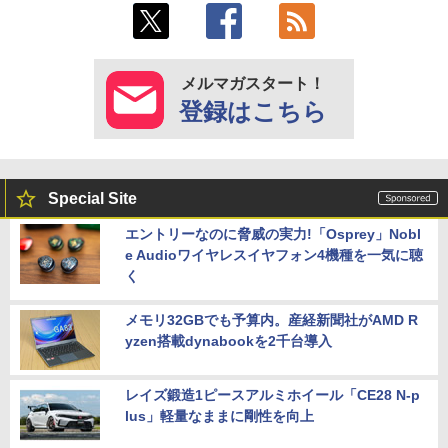
メルマガスタート！
登録はこちら
Special Site
エントリーなのに脅威の実力!「Osprey」Nobl
e Audioワイヤレスイヤフォン4機種を一気に聴
く
メモリ32GBでも予算内。産経新聞社がAMD R
yzen搭載dynabookを2千台導入
レイズ鍛造1ピースアルミホイール「CE28 N-p
lus」軽量なままに剛性を向上