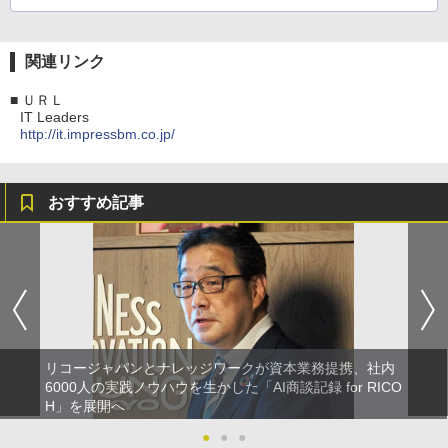
関連リンク
■
ＵＲＬ
IT Leaders
http://it.impressbm.co.jp/
おすすめ記事
リコージャパンとナレッジワークが資本業務提携、社内
6000人の実践ノウハウを生かした「AI商談記録 for RICO
H」を展開へ
●
●
●