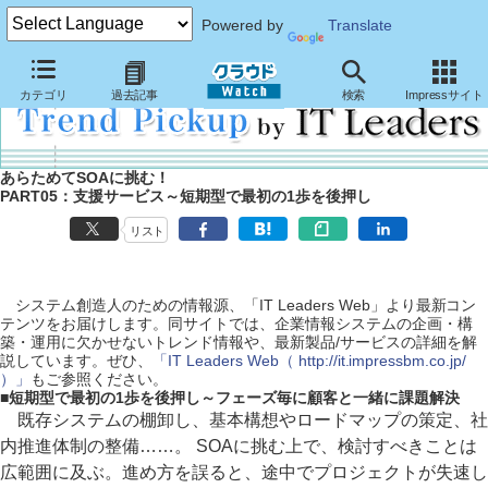
Powered by
Translate
カテゴリ
過去記事
検索
Impressサイト
あらためてSOAに挑む！
PART05：支援サービス～短期型で最初の1歩を後押し
リスト
システム創造人のための情報源、「IT Leaders Web」より最新コン
テンツをお届けします。同サイトでは、企業情報システムの企画・構
築・運用に欠かせないトレンド情報や、最新製品/サービスの詳細を解
説しています。ぜひ、
「IT Leaders Web（ http://it.impressbm.co.jp/
）」
もご参照ください。
■
短期型で最初の1歩を後押し～フェーズ毎に顧客と一緒に課題解決
既存システムの棚卸し、基本構想やロードマップの策定、社
内推進体制の整備……。 SOAに挑む上で、検討すべきことは
広範囲に及ぶ。進め方を誤ると、途中でプロジェクトが失速し