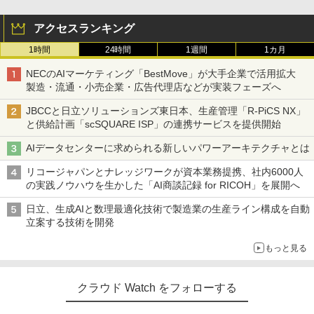
アクセスランキング
1時間
24時間
1週間
1カ月
NECのAIマーケティング「BestMove」が大手企業で活用拡大
製造・流通・小売企業・広告代理店などが実装フェーズへ
JBCCと日立ソリューションズ東日本、生産管理「R-PiCS NX」
と供給計画「scSQUARE ISP」の連携サービスを提供開始
AIデータセンターに求められる新しいパワーアーキテクチャとは
リコージャパンとナレッジワークが資本業務提携、社内6000人
の実践ノウハウを生かした「AI商談記録 for RICOH」を展開へ
日立、生成AIと数理最適化技術で製造業の生産ライン構成を自動
立案する技術を開発
もっと見る
クラウド Watch をフォローする