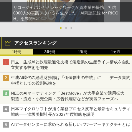
リコージャパンとナレッジワークが資本業務提携、社内
6000人の実践ノウハウを生かした「AI商談記録 for RICO
H」を展開へ
●
●
●
アクセスランキング
1時間
24時間
1週間
1カ月
日立、生成AIと数理最適化技術で製造業の生産ライン構成を自動
立案する技術を開発
生成AI時代の経理財務部は「価値創出の中核」に――データ集約
中枢としての役割転換を
NECのAIマーケティング「BestMove」が大手企業で活用拡大
製造・流通・小売企業・広告代理店などが実装フェーズへ
日本マイクロソフトが描く業務プロセス変革と最新セキュリティ
戦略――津坂美樹社長が2027年度戦略を説明
AIデータセンターに求められる新しいパワーアーキテクチャとは