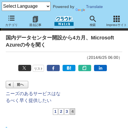
Powered by
Translate
クラウド特捜部
カテゴリ
過去記事
検索
Impressサイト
国内データセンター開設から4カ月、Microsoft
Azureの今を聞く
（2014/6/25 06:00）
リスト
前へ
ニーズのあるサービスはな
るべく早く提供したい
1
2
3
4