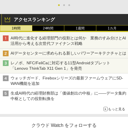
●
●
●
アクセスランキング
1時間
24時間
1週間
1カ月
AI時代に進化する経理部門の役割とは何か 業務のすみ分けとAI
活用から考える次世代ファイナンス戦略
AIデータセンターに求められる新しいパワーアーキテクチャとは
レノボ、NFC/FeliCaに対応する11型Androidタブレット
「Lenovo ThinkTab X11 Gen 1」を発売
ウォッチガード、Fireboxシリーズの最新ファームウェアにSD-
WAN機能を追加
生成AI時代の経理財務部は「価値創出の中核」に――データ集約
中枢としての役割転換を
もっと見る
クラウド Watch をフォローする