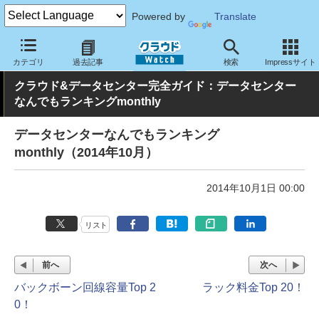
Powered by
Translate
クラウド Watch
ハード・インフラ
データセンター
カテゴリ
過去記事
検索
Impressサイト
クラウド&データセンター完全ガイド：データセンター
なんでもランキングmonthly
データセンターなんでもランキング
monthly（2014年10月）
2014年10月1日 00:00
リスト
前へ
次へ
バックボーン回線容量Top 2
ラック料金Top 20！
0！