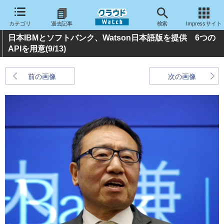
カテゴリ
過去記事
検索
Impressサイト
日本IBMとソフトバンク、Watson日本語版を提供 6つの
APIを用意
(9/13)
前の画像
次の画像