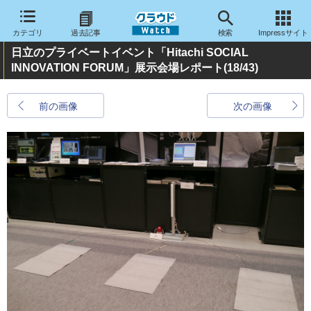
カテゴリ
過去記事
検索
Impressサイト
日立のプライベートイベント「Hitachi SOCIAL
INNOVATION FORUM」展示会場レポート
(18/43)
前の画像
次の画像