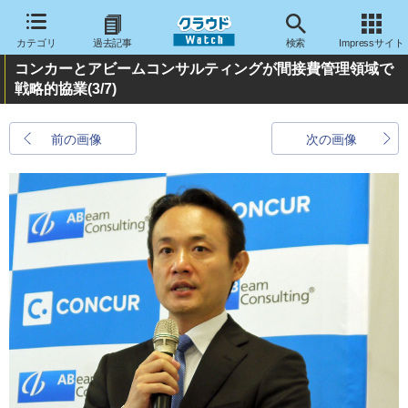
カテゴリ
過去記事
検索
Impressサイト
コンカーとアビームコンサルティングが間接費管理領域で
戦略的協業
(3/7)
前の画像
次の画像