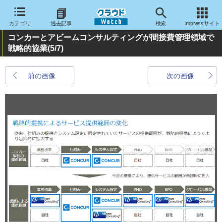
カテゴリ
過去記事
検索
Impressサイト
コンカーとアビームコンサルティングが間接費管理領域で
戦略的協業
(5/7)
前の画像
次の画像