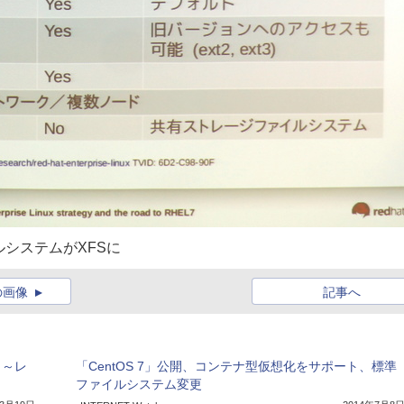
ルシステムがXFSに
の画像
記事へ
」～レ
「CentOS 7」公開、コンテナ型仮想化をサポート、標準
ファイルシステム変更