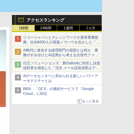
アクセスランキング
1時間
24時間
1週間
1カ月
リコージャパンとナレッジワークが資本業務提
携、社内6000人の実践ノウハウを生かした「AI
商談記録 for RICOH」を展開へ
AI時代に進化する経理部門の役割とは何か 業
務のすみ分けとAI活用から考える次世代ファイ
ナンス戦略
日立ソリューションズ、新Outlookに対応し誤送
信対策を強化した「活文 メール誤送信防止アド
インサービス」を提供
AIデータセンターに求められる新しいパワーア
ーキテクチャとは
BBIX、「OCX」の接続サービスで「Google
Cloud」に対応
もっと見る