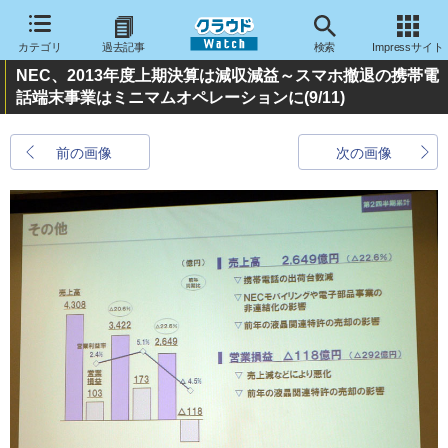
カテゴリ
過去記事
検索
Impressサイト
NEC、2013年度上期決算は減収減益～スマホ撤退の携帯電
話端末事業はミニマムオペレーションに
(9/11)
前の画像
次の画像