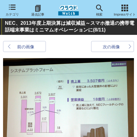
カテゴリ
過去記事
検索
Impressサイト
NEC、2013年度上期決算は減収減益～スマホ撤退の携帯電
話端末事業はミニマムオペレーションに
(8/11)
前の画像
次の画像