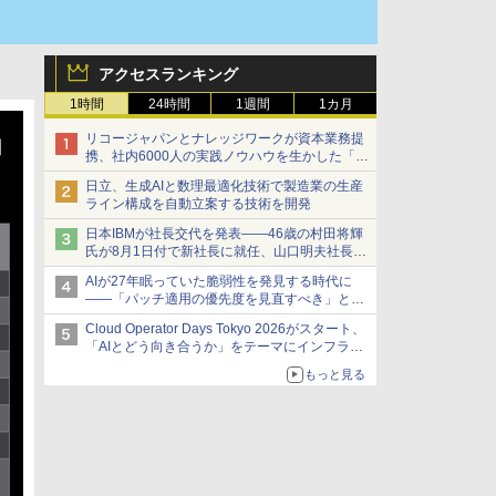
アクセスランキング
1時間
24時間
1週間
1カ月
リコージャパンとナレッジワークが資本業務提
携、社内6000人の実践ノウハウを生かした「AI
商談記録 for RICOH」を展開へ
日立、生成AIと数理最適化技術で製造業の生産
ライン構成を自動立案する技術を開発
日本IBMが社長交代を発表――46歳の村田将輝
氏が8月1日付で新社長に就任、山口明夫社長は
会長へ
AIが27年眠っていた脆弱性を発見する時代に
――「パッチ適用の優先度を見直すべき」とセ
キュリティ専門家
Cloud Operator Days Tokyo 2026がスタート、
「AIとどう向き合うか」をテーマにインフラ運
用の知見を集約
もっと見る