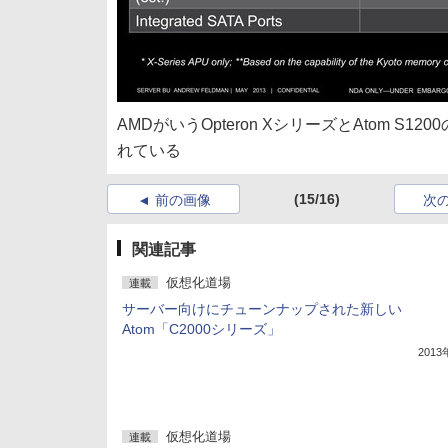
AMDがいうOpteron XシリーズとAtom 
れている
(15/16)
前の画像
次
関連記事
仮想化道場
連載
サーバー向けにチューンナップされた新しい
Atom「C2000シリーズ」
201
仮想化道場
連載