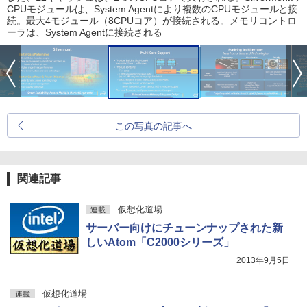
CPUモジュールは、System Agentにより複数のCPUモジュールと接
続。最大4モジュール（8CPUコア）が接続される。メモリコントロ
ーラは、System Agentに接続される
この写真の記事へ
関連記事
仮想化道場
連載
サーバー向けにチューンナップされた新
しいAtom「C2000シリーズ」
2013年9月5日
仮想化道場
連載