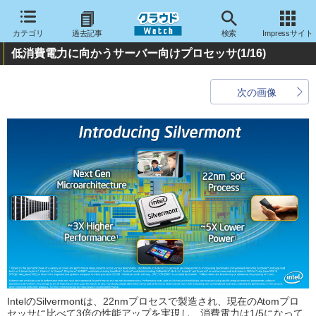
カテゴリ
過去記事
検索
Impressサイト
低消費電力に向かうサーバー向けプロセッサ
(1/16)
次の画像
IntelのSilvermontは、22nmプロセスで製造され、現在のAtomプロ
セッサに比べて3倍の性能アップを実現し、消費電力は1/5になって