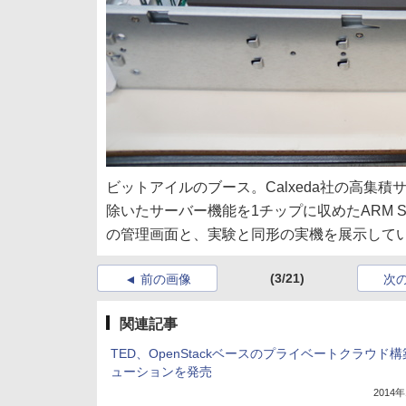
ビットアイルのブース。Calxeda社の高集積
除いたサーバー機能を1チップに収めたARM 
の管理画面と、実験と同形の実機を展示して
(3/21)
前の画像
次
関連記事
TED、OpenStackベースのプライベートクラウド
ューションを発売
2014