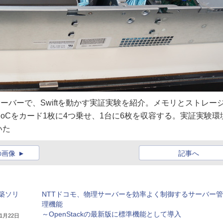
サーバーで、Swiftを動かす実証実験を紹介。メモリとストレー
SoCをカード1枚に4つ乗せ、1台に6枚を収容する。実証実験環
いた
の画像
記事へ
構築ソリ
NTTドコモ、物理サーバーを効率よく制御するサーバー管
理機能
～OpenStackの最新版に標準機能として導入
年1月22日