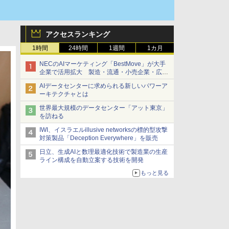
アクセスランキング
1時間
24時間
1週間
1カ月
NECのAIマーケティング「BestMove」が大手
企業で活用拡大 製造・流通・小売企業・広告
代理店などが実装フェーズへ
AIデータセンターに求められる新しいパワーア
ーキテクチャとは
世界最大規模のデータセンター「アット東京」
を訪ねる
IWI、イスラエルillusive networksの標的型攻撃
対策製品「Deception Everywhere」を販売
日立、生成AIと数理最適化技術で製造業の生産
ライン構成を自動立案する技術を開発
もっと見る