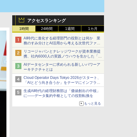
アクセスランキング
1時間
24時間
1週間
1カ月
AI時代に進化する経理部門の役割とは何か 業
務のすみ分けとAI活用から考える次世代ファイ
ナンス戦略
リコージャパンとナレッジワークが資本業務提
携、社内6000人の実践ノウハウを生かした「AI
商談記録 for RICOH」を展開へ
AIデータセンターに求められる新しいパワーア
ーキテクチャとは
Cloud Operator Days Tokyo 2026がスタート、
「AIとどう向き合うか」をテーマにインフラ運
用の知見を集約
生成AI時代の経理財務部は「価値創出の中核」
に――データ集約中枢としての役割転換を
もっと見る