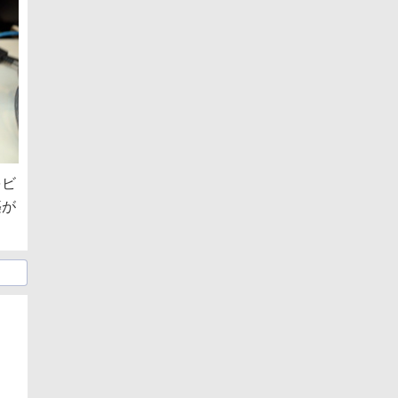
をビ
築が