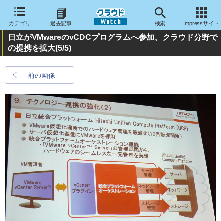
カテゴリ
過去記事
検索
Impressサイト
日立がVMwareのvCDCプログラムへ参加、クラウド分野で
の提携を拡大
(5/5)
前の画像