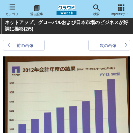
カテゴリ
過去記事
検索
Impressサイト
ネットアップ、グローバルおよび日本市場のビジネスが好
調に推移
(2/5)
前の画像
次の画像