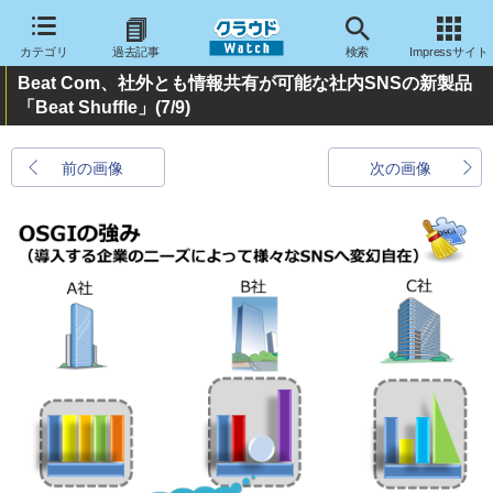
カテゴリ
過去記事
検索
Impressサイト
Beat Com、社外とも情報共有が可能な社内SNSの新製品
「Beat Shuffle」
(7/9)
前の画像
次の画像