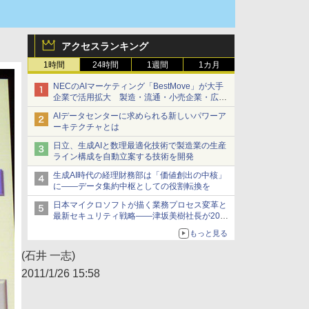
アクセスランキング
1時間
24時間
1週間
1カ月
NECのAIマーケティング「BestMove」が大手
企業で活用拡大 製造・流通・小売企業・広告
代理店などが実装フェーズへ
AIデータセンターに求められる新しいパワーア
ーキテクチャとは
日立、生成AIと数理最適化技術で製造業の生産
ライン構成を自動立案する技術を開発
生成AI時代の経理財務部は「価値創出の中核」
に――データ集約中枢としての役割転換を
日本マイクロソフトが描く業務プロセス変革と
最新セキュリティ戦略――津坂美樹社長が2027
年度戦略を説明
もっと見る
(石井 一志)
2011/1/26 15:58