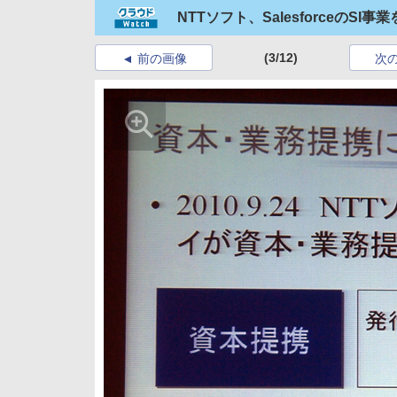
NTTソフト、Salesforceの
(3/12)
前の画像
次