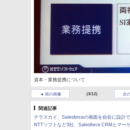
資本・業務提携について
(3/12)
前の画像
次
関連記事
テラスカイ、Salesforceの画面を自在に設計できる「S
NTTソフトなど3社、Salesforce CRMとマ