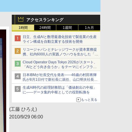
アクセスランキング
1時間
24時間
1週間
1カ月
日立、生成AIと数理最適化技術で製造業の生産
ライン構成を自動立案する技術を開発
リコージャパンとナレッジワークが資本業務提
携、社内6000人の実践ノウハウを生かした「AI
商談記録 for RICOH」を展開へ
Cloud Operator Days Tokyo 2026がスタート、
「AIとどう向き合うか」をテーマにインフラ運
用の知見を集約
日本IBMが社長交代を発表――46歳の村田将輝
氏が8月1日付で新社長に就任、山口明夫社長は
会長へ
生成AI時代の経理財務部は「価値創出の中核」
に――データ集約中枢としての役割転換を
もっと見る
(工藤 ひろえ)
2010/9/29 06:00