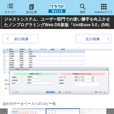
カテゴリ
過去記事
検索
Impressサイト
ジャストシステム、ユーザー部門での使い勝手を向上させ
たノンプログラミングWeb DB新版「UnitBase 5.0」
(5/6)
前の画像
次の画像
ほかのデータベースへのコピー先