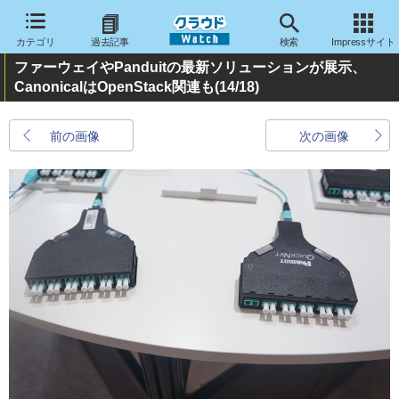
カテゴリ
過去記事
検索
Impressサイト
ファーウェイやPanduitの最新ソリューションが展示、
CanonicalはOpenStack関連も
(14/18)
前の画像
次の画像