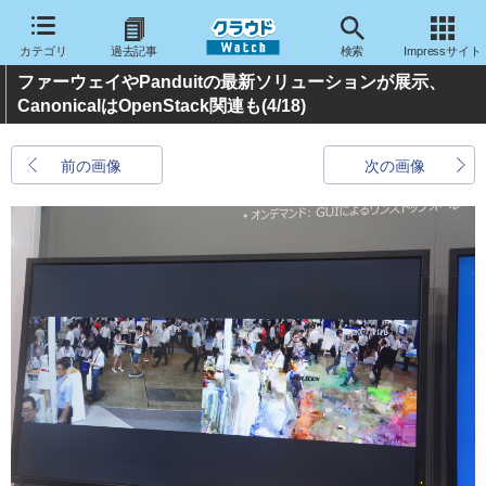
カテゴリ
過去記事
検索
Impressサイト
ファーウェイやPanduitの最新ソリューションが展示、
CanonicalはOpenStack関連も
(4/18)
前の画像
次の画像