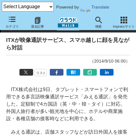
Powered by
Translate
ニュース
カテゴリ
過去記事
検索
Impressサイト
ITXが映像通訳サービス、スマホ越しに顔を見なが
ら対話
（2014/9/10 06:00）
リスト
ITX株式会社は9日、タブレット・スマートフォンで利
用できる多言語映像通訳サービス「みえる通訳」を発売
した。定額制で4カ国語（英・中・韓・タイ）に対応。
外国人旅行者が多い観光地を中心に、ホテルや商業施
設・各種店舗の接客時などに利用できる。
みえる通訳は、店舗スタッフなどが訪日外国人を接客