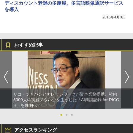
ディスカウント老舗の多慶屋、多言語映像通訳サービス
を導入
2015年4月3日
おすすめ記事
リコージャパンとナレッジワークが資本業務提携、社内
6000人の実践ノウハウを生かした「AI商談記録 for RICO
H」を展開へ
●
●
●
アクセスランキング