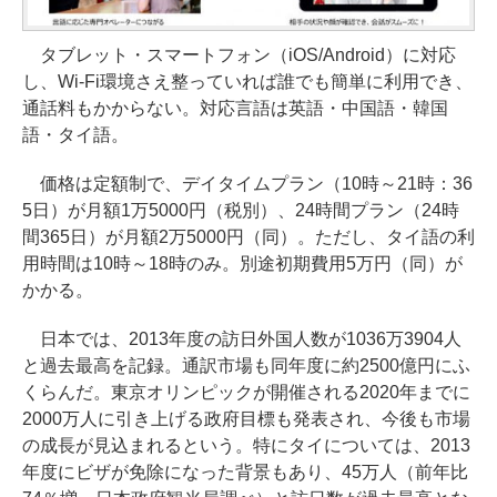
タブレット・スマートフォン（iOS/Android）に対応
し、Wi-Fi環境さえ整っていれば誰でも簡単に利用でき、
通話料もかからない。対応言語は英語・中国語・韓国
語・タイ語。
価格は定額制で、デイタイムプラン（10時～21時：36
5日）が月額1万5000円（税別）、24時間プラン（24時
間365日）が月額2万5000円（同）。ただし、タイ語の利
用時間は10時～18時のみ。別途初期費用5万円（同）が
かかる。
日本では、2013年度の訪日外国人数が1036万3904人
と過去最高を記録。通訳市場も同年度に約2500億円にふ
くらんだ。東京オリンピックが開催される2020年までに
2000万人に引き上げる政府目標も発表され、今後も市場
の成長が見込まれるという。特にタイについては、2013
年度にビザが免除になった背景もあり、45万人（前年比