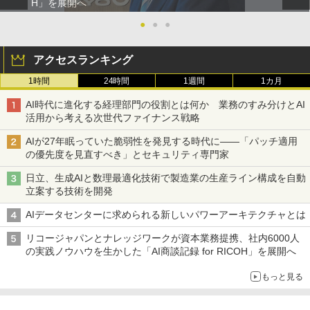
H」を展開へ
●
●
●
アクセスランキング
1時間
24時間
1週間
1カ月
AI時代に進化する経理部門の役割とは何か 業務のすみ分けとAI
活用から考える次世代ファイナンス戦略
AIが27年眠っていた脆弱性を発見する時代に――「パッチ適用
の優先度を見直すべき」とセキュリティ専門家
日立、生成AIと数理最適化技術で製造業の生産ライン構成を自動
立案する技術を開発
AIデータセンターに求められる新しいパワーアーキテクチャとは
リコージャパンとナレッジワークが資本業務提携、社内6000人
の実践ノウハウを生かした「AI商談記録 for RICOH」を展開へ
もっと見る