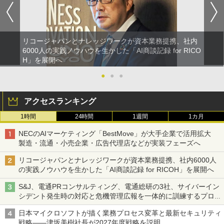
リコージャパンとナレッジワークが資本業務提携、社内
6000人の実践ノウハウを生かした「AI商談記録 for RICO
H」を展開へ
●
●
●
アクセスランキング
1時間
24時間
1週間
1カ月
NECのAIマーケティング「BestMove」が大手企業で活用拡大
製造・流通・小売企業・広告代理店などが実装フェーズへ
リコージャパンとナレッジワークが資本業務提携、社内6000人
の実践ノウハウを生かした「AI商談記録 for RICOH」を展開へ
S&J、電通PRコンサルティング、電通総研の3社、サイバーイン
シデント発生時の対応と危機管理広報を一体的に訓練するプログ
ラムを提供
日本マイクロソフトが描く業務プロセス変革と最新セキュリティ
戦略――津坂美樹社長が2027年度戦略を説明