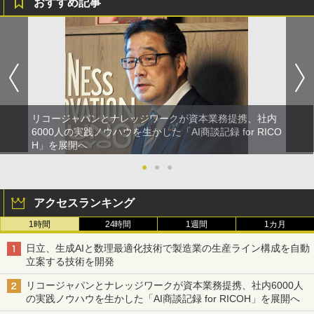
おすすめ記事
リコージャパンとナレッジワークが資本業務提携、社内
6000人の実践ノウハウを生かした「AI商談記録 for RICO
H」を展開へ
●
●
●
アクセスランキング
1時間
24時間
1週間
1カ月
日立、生成AIと数理最適化技術で製造業の生産ライン構成を自動
立案する技術を開発
リコージャパンとナレッジワークが資本業務提携、社内6000人
の実践ノウハウを生かした「AI商談記録 for RICOH」を展開へ