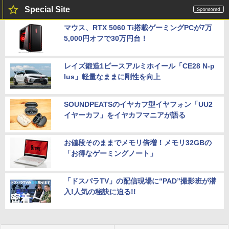
Special Site
マウス、RTX 5060 Ti搭載ゲーミングPCが7万
5,000円オフで30万円台！
レイズ鍛造1ピースアルミホイール「CE28 N-p
lus」軽量なままに剛性を向上
SOUNDPEATSのイヤカフ型イヤフォン「UU2
イヤーカフ」をイヤカフマニアが語る
お値段そのままでメモリ倍増！メモリ32GBの
「お得なゲーミングノート」
「ドスパラTV」の配信現場に“PAD”撮影班が潜
入!人気の秘訣に迫る!!