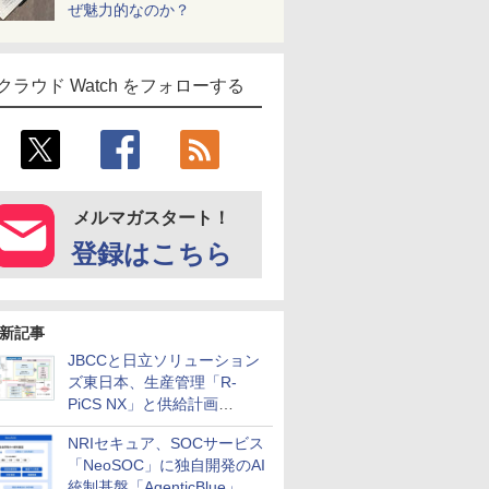
ぜ魅力的なのか？
クラウド Watch をフォローする
メルマガスタート！
登録はこちら
新記事
JBCCと日立ソリューション
ズ東日本、生産管理「R-
PiCS NX」と供給計画
「scSQUARE ISP」の連携サ
NRIセキュア、SOCサービス
ービスを提供開始
「NeoSOC」に独自開発のAI
統制基盤「AgenticBlue」を