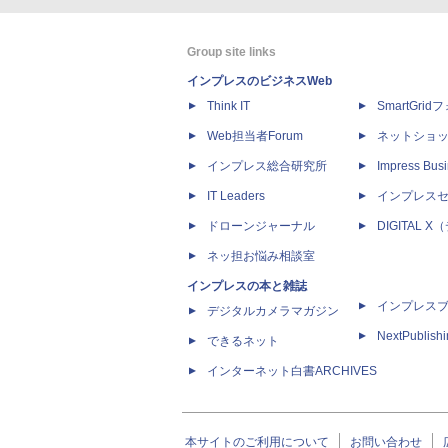
Group site links
インプレスのビジネスWeb
Think IT
SmartGri
Web担当者Forum
ネットショ
インプレス総合研究所
Impress Busi
IT Leaders
インプレス
ドローンジャーナル
DIGITAL
ネッ担お悩み相談室
インプレスの本と雑誌
インプレス
デジタルカメラマガジン
NextPublish
できるネット
インターネット白書ARCHIVES
本サイトのご利用について
お問い合わせ