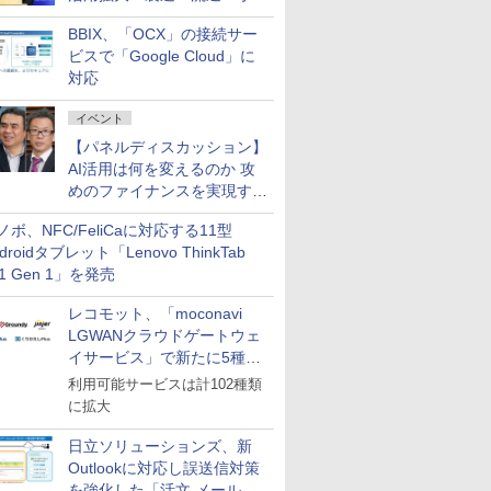
企業・広告代理店などが実装
BBIX、「OCX」の接続サー
フェーズへ
ビスで「Google Cloud」に
対応
イベント
【パネルディスカッション】
AI活用は何を変えるのか 攻
めのファイナンスを実現する
業務設計とマインドセット変
ノボ、NFC/FeliCaに対応する11型
革
droidタブレット「Lenovo ThinkTab
11 Gen 1」を発売
レコモット、「moconavi
LGWANクラウドゲートウェ
イサービス」で新たに5種類
のサービスと連携開始
利用可能サービスは計102種類
に拡大
日立ソリューションズ、新
Outlookに対応し誤送信対策
を強化した「活文 メール誤