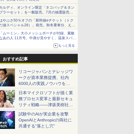
カルディ、オンライン限定「ネコバッグ＆タン
ブラーセット」を一般販売。7月の抽選販売の
当選無効分
はやぶさ50％オフの「新幹線eチケット（トク
だ値スペシャル28）」発売。秋冬乗車分、えき
ねっと限定
「ムーミン」大小メッシュポーチが付録、素敵
なあの人 11月号。中身が見やすく、温泉スパに
も使える
もっと見る
おすすめ記事
リコージャパンとナレッジワ
ークが資本業務提携、社内
6000人の実践ノウハウを生
かした「AI商談記録 for
日本マイクロソフトが描く業
RICOH」を展開へ
務プロセス変革と最新セキュ
リティ戦略――津坂美樹社長
が2027年度戦略を説明
試験中のAIが実企業を攻撃
OpenAIとAnthropicの両社に
共通する“落とし穴”