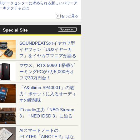
AIデータセンターに求められる新しいパワーア
ーキテクチャとは
もっと見る
Special Site
SOUNDPEATSのイヤカフ型
イヤフォン「UU2イヤーカ
フ」をイヤカフマニアが語る
マウス、RTX 5060 Ti搭載ゲ
ーミングPCが7万5,000円オ
フで30万円台！
「A&ultima SP4000T」の魅
力！ポケットに入るオーディ
オの醍醐味
iFi audio主力「NEO Stream
3」「NEO iDSD 3」に迫る
AIスマートノートの
iFLYTEK「AINOTE 2」はな