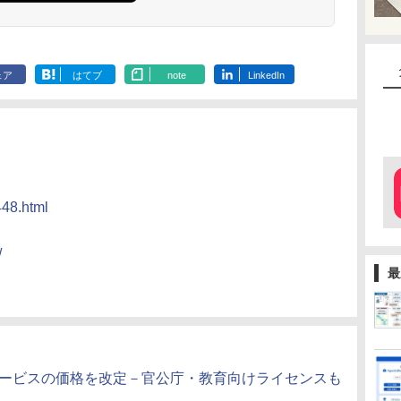
ェア
はてブ
note
LinkedIn
448.html
/
最
タサービスの価格を改定－官公庁・教育向けライセンスも