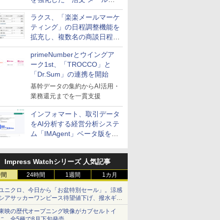
送信防止アドインサービス」
ラクス、「楽楽メールマーケ
を提供
ティング」の日程調整機能を
拡充し、複数名の商談日程調
整を効率化
primeNumberとウイングア
ーク1st、「TROCCO」と
「Dr.Sum」の連携を開始
基幹データの集約からAI活用・
業務還元までを一貫支援
インフォマート、取引データ
をAI分析する経営分析システ
ム「IMAgent」ベータ版を提
供
Impress Watchシリーズ 人気記事
時間
24時間
1週間
1カ月
ユニクロ、今日から「お盆特別セール」。涼感
シアサッカーワンピース待望値下げ、撥水ギア
ショーツは1990円に
東映の歴代オープニング映像がカプセルトイ
に。全5種で8月下旬発売