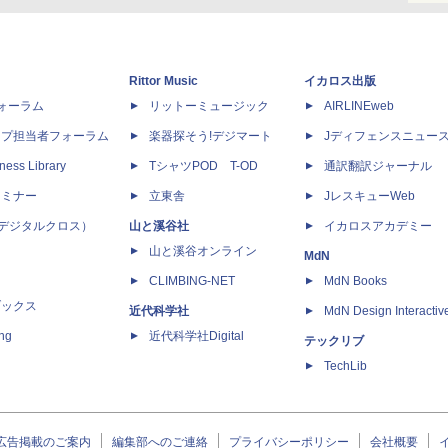
Rittor Music
イカロス出版
dフォーラム
リットーミュージック
AIRLINEweb
ップ担当者フォーラム
楽器探そう!デジマート
Jディフェンスニュー
ness Library
TシャツPOD T-OD
通訳翻訳ジャーナル
セミナー
立東舎
JレスキューWeb
 X（デジタルクロス）
山と溪谷社
イカロスアカデミー
山と溪谷オンライン
MdN
CLIMBING-NET
MdN Books
ブックス
近代科学社
MdN Design Interactiv
ing
近代科学社Digital
テックリブ
TechLib
広告掲載のご案内
編集部へのご連絡
プライバシーポリシー
会社概要