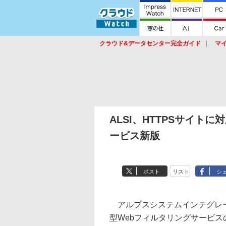
クラウド&データセンター完全ガイド
マ
サービス
セキュリティ
ネットワーク
スイッチ
ルータ
導入事例
イベ
ALSI、HTTPSサイト
ービス新版
ポスト
リスト
シ
アルプスシステムインテグレーシ
型Webフィルタリングサービスの新版「