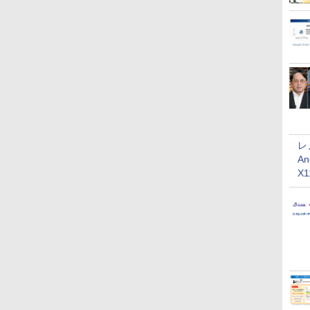
レ
An
X