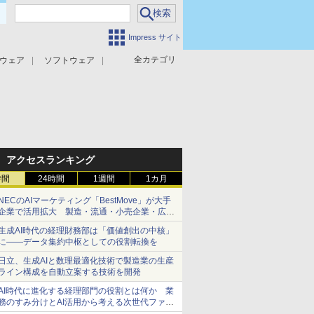
Impress サイト
全カテゴリ
ウェア
ソフトウェア
攻撃対策
マルウェア対策
アクセスランキング
時間
24時間
1週間
1カ月
NECのAIマーケティング「BestMove」が大手
企業で活用拡大 製造・流通・小売企業・広告
代理店などが実装フェーズへ
生成AI時代の経理財務部は「価値創出の中核」
に――データ集約中枢としての役割転換を
日立、生成AIと数理最適化技術で製造業の生産
ライン構成を自動立案する技術を開発
AI時代に進化する経理部門の役割とは何か 業
務のすみ分けとAI活用から考える次世代ファイ
ナンス戦略