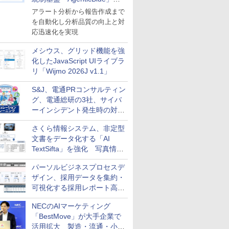
導入
アラート分析から報告作成まで
を自動化し分析品質の向上と対
応迅速化を実現
メシウス、グリッド機能を強
化したJavaScript UIライブラ
リ「Wijmo 2026J v1.1」
S&J、電通PRコンサルティン
グ、電通総研の3社、サイバ
ーインシデント発生時の対応
と危機管理広報を一体的に訓
さくら情報システム、非定型
練するプログラムを提供
文書をデータ化する「AI
TextSifta」を強化 写真情報
のデータ化などに対応
パーソルビジネスプロセスデ
ザイン、採用データを集約・
可視化する採用レポート高速
化サービスを提供
NECのAIマーケティング
「BestMove」が大手企業で
活用拡大 製造・流通・小売