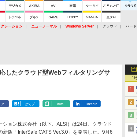
イグレーション
ニューノーマル
Windows Server
クラウド
ハード
トピック
ストレージ（HW）
オープンソース
SaaS
標的型
ント
に対応したクラウド型Webフィルタリングサ
1
ェア
はてブ
note
LinkedIn
ョン株式会社（以下、ALSI）は24日、クラウド
InterSafe CATS Ver.3.0」を発表した。9月6