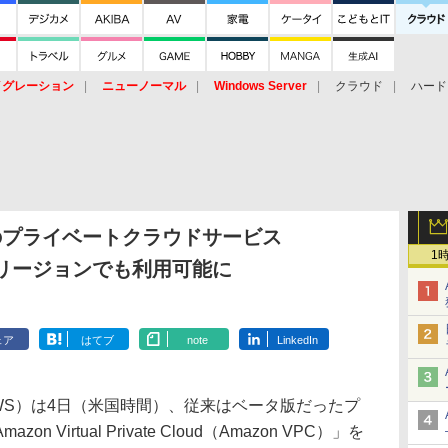
イグレーション
ニューノーマル
Windows Server
クラウド
ハード
トピック
ストレージ（HW）
オープンソース
SaaS
標的型
ント
icesのプライベートクラウドサービス
1
東京リージョンでも利用可能に
ェア
はてブ
note
LinkedIn
ces（AWS）は4日（米国時間）、従来はベータ版だったプ
Virtual Private Cloud（Amazon VPC）」を