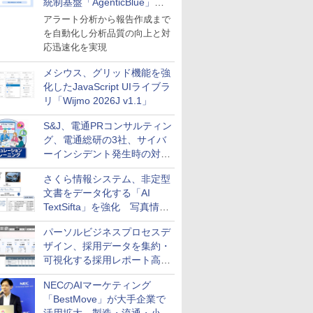
統制基盤「AgenticBlue」を
導入
アラート分析から報告作成まで
を自動化し分析品質の向上と対
応迅速化を実現
メシウス、グリッド機能を強
化したJavaScript UIライブラ
リ「Wijmo 2026J v1.1」
S&J、電通PRコンサルティン
グ、電通総研の3社、サイバ
ーインシデント発生時の対応
と危機管理広報を一体的に訓
さくら情報システム、非定型
練するプログラムを提供
文書をデータ化する「AI
TextSifta」を強化 写真情報
のデータ化などに対応
パーソルビジネスプロセスデ
ザイン、採用データを集約・
可視化する採用レポート高速
化サービスを提供
NECのAIマーケティング
「BestMove」が大手企業で