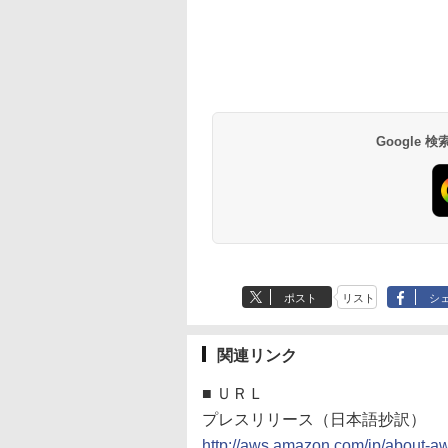
Google
ポスト
リスト
シ
関連リンク
■
ＵＲＬ
プレスリリース（日本語抄訳）
http://aws.amazon.com/jp/about-