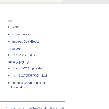
ICE
天海社
ス
Comic curea
impress QuickBooks
PUBFUN
パブファンセルフ
IPGネットワーク
TシャツPOD pTa.shop
カスタム写真集POD fabli
e
Impress Group Publication
Information
インプレスグループ
特定商取引法に基づく表示