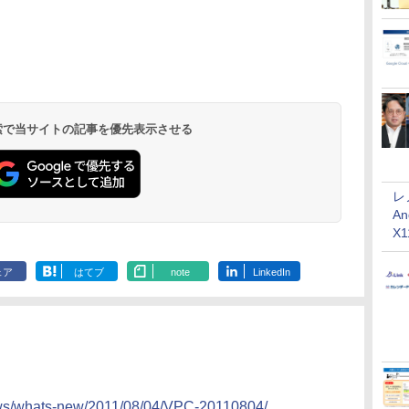
 検索で当サイトの記事を優先表示させる
レ
An
X
ェア
はてブ
note
LinkedIn
aws/whats-new/2011/08/04/VPC-20110804/