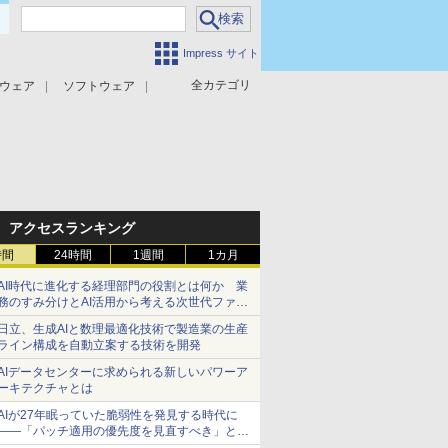
Impress サイト
全カテゴリ
ウェア
ソフトウェア
攻撃対策
マルウェア対策
アクセスランキング
時間
24時間
1週間
1カ月
AI時代に進化する経理部門の役割とは何か 業
務のすみ分けとAI活用から考える次世代ファイ
ナンス戦略
日立、生成AIと数理最適化技術で製造業の生産
ライン構成を自動立案する技術を開発
AIデータセンターに求められる新しいパワーア
ーキテクチャとは
AIが27年眠っていた脆弱性を発見する時代に
――「パッチ適用の優先度を見直すべき」とセ
キュリティ専門家