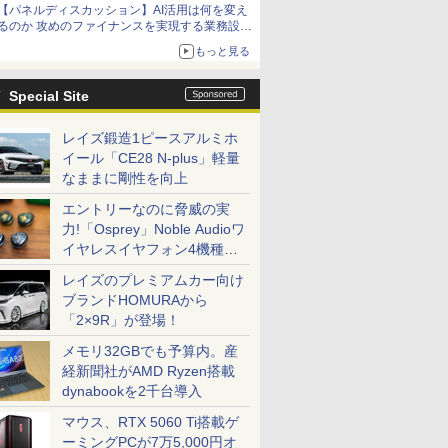
【パネルディスカッション】AI活用は何を変え
るのか 攻めのファイナンスを実現する業務設計
とマインドセット変革
もっと見る
Special Site
レイズ鍛造1ピースアルミホ
イール「CE28 N-plus」軽量
なままに剛性を向上
エントリーなのに脅威の実
力!「Osprey」Noble Audioワ
イヤレスイヤフォン4機種を
一気に聴く
レイズのプレミアムカー向け
ブランドHOMURAから
「2×9R」が登場！
メモリ32GBでも予算内。産
経新聞社がAMD Ryzen搭載
dynabookを2千台導入
マウス、RTX 5060 Ti搭載ゲ
ーミングPCが7万5,000円オ