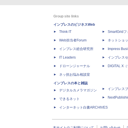
Group site links
インプレスのビジネスWeb
Think IT
SmartGri
Web担当者Forum
ネットショ
インプレス総合研究所
Impress Busi
IT Leaders
インプレス
ドローンジャーナル
DIGITAL
ネッ担お悩み相談室
インプレスの本と雑誌
インプレス
デジタルカメラマガジン
NextPublish
できるネット
インターネット白書ARCHIVES
本サイトのご利用について
お問い合わせ