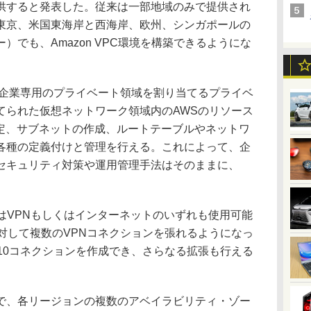
供すると発表した。従来は一部地域のみで提供され
東京、米国東海岸と西海岸、欧州、シンガポールの
）でも、Amazon VPC環境を構築できるようにな
の中に企業専用のプライベート領域を割り当てるプライベ
てられた仮想ネットワーク領域内のAWSのリソース
選定、サブネットの作成、ルートテーブルやネットワ
各種の定義付けと管理を行える。これによって、企
セキュリティ対策や運用管理手法はそのままに、
接続はVPNもしくはインターネットのいずれも使用可能
対して複数のVPNコネクションを張れるようになっ
10コネクションを作成でき、さらなる拡張も行える
、各リージョンの複数のアベイラビリティ・ゾー