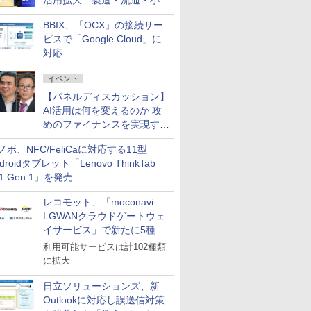
活用拡大 製造・流通・小売
企業・広告代理店などが実装
BBIX、「OCX」の接続サー
フェーズへ
ビスで「Google Cloud」に
対応
イベント
【パネルディスカッション】
AI活用は何を変えるのか 攻
めのファイナンスを実現する
業務設計とマインドセット変
ノボ、NFC/FeliCaに対応する11型
革
droidタブレット「Lenovo ThinkTab
11 Gen 1」を発売
レコモット、「moconavi
LGWANクラウドゲートウェ
イサービス」で新たに5種類
のサービスと連携開始
利用可能サービスは計102種類
に拡大
日立ソリューションズ、新
Outlookに対応し誤送信対策