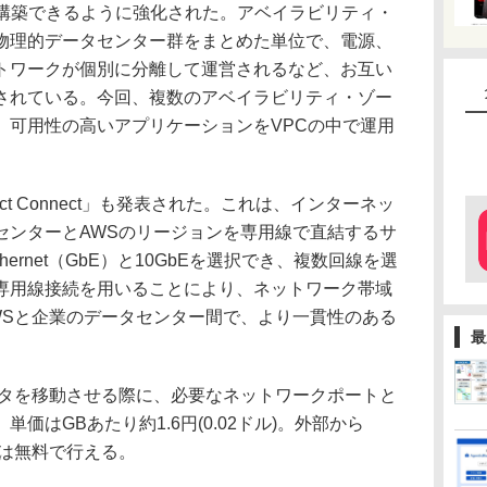
環境を構築できるように強化された。アベイラビリティ・
物理的データセンター群をまとめた単位で、電源、
トワークが個別に分離して運営されるなど、お互い
されている。今回、複数のアベイラビリティ・ゾー
、可用性の高いアプリケーションをVPCの中で運用
ct Connect」も発表された。これは、インターネッ
センターとAWSのリージョンを専用線で直結するサ
Ethernet（GbE）と10GbEを選択でき、複数回線を選
専用線接続を用いることにより、ネットワーク帯域
WSと企業のデータセンター間で、より一貫性のある
最
。
タを移動させる際に、必要なネットワークポートと
価はGBあたり約1.6円(0.02ドル)。外部から
ドは無料で行える。