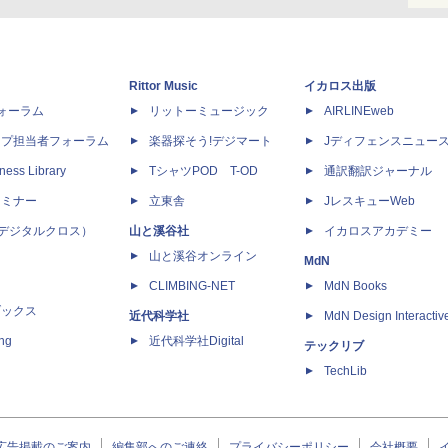
Rittor Music
イカロス出版
dフォーラム
リットーミュージック
AIRLINEweb
ップ担当者フォーラム
楽器探そう!デジマート
Jディフェンスニュー
ness Library
TシャツPOD T-OD
通訳翻訳ジャーナル
セミナー
立東舎
JレスキューWeb
 X（デジタルクロス）
山と溪谷社
イカロスアカデミー
山と溪谷オンライン
MdN
CLIMBING-NET
MdN Books
ブックス
近代科学社
MdN Design Interactiv
ing
近代科学社Digital
テックリブ
TechLib
広告掲載のご案内
編集部へのご連絡
プライバシーポリシー
会社概要