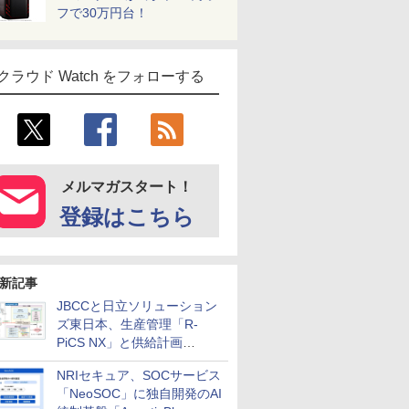
フで30万円台！
クラウド Watch をフォローする
メルマガスタート！
登録はこちら
新記事
JBCCと日立ソリューション
ズ東日本、生産管理「R-
PiCS NX」と供給計画
「scSQUARE ISP」の連携サ
NRIセキュア、SOCサービス
ービスを提供開始
「NeoSOC」に独自開発のAI