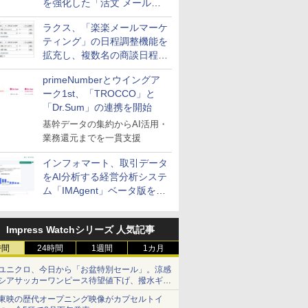
を強化した「活文 メール誤
送信防止アドインサービス」
ラクス、「楽楽メールマーケ
を提供
ティング」の日程調整機能を
拡充し、複数名の商談日程調
整を効率化
primeNumberとウイングア
ーク1st、「TROCCO」と
「Dr.Sum」の連携を開始
基幹データの集約からAI活用・
業務還元までを一貫支援
インフォマート、取引データ
をAI分析する経営分析システ
ム「IMAgent」ベータ版を提
供
Impress Watchシリーズ 人気記事
時間
24時間
1週間
1カ月
ユニクロ、今日から「お盆特別セール」。涼感
シアサッカーワンピース待望値下げ、撥水ギア
ショーツは1990円に
東映の歴代オープニング映像がカプセルトイ