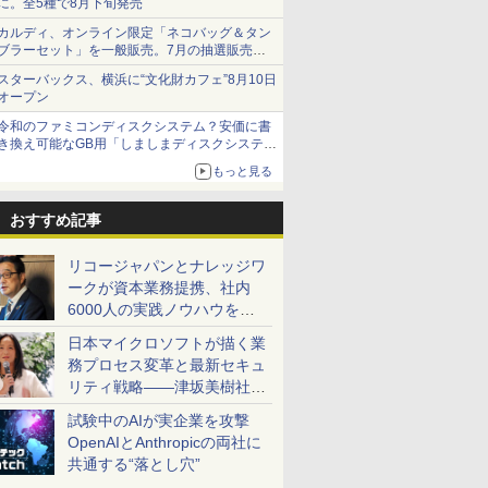
に。全5種で8月下旬発売
カルディ、オンライン限定「ネコバッグ＆タン
ブラーセット」を一般販売。7月の抽選販売の
当選無効分
スターバックス、横浜に“文化財カフェ”8月10日
オープン
令和のファミコンディスクシステム？安価に書
き換え可能なGB用「しましまディスクシステ
ム」
もっと見る
おすすめ記事
リコージャパンとナレッジワ
ークが資本業務提携、社内
6000人の実践ノウハウを生
かした「AI商談記録 for
日本マイクロソフトが描く業
RICOH」を展開へ
務プロセス変革と最新セキュ
リティ戦略――津坂美樹社長
が2027年度戦略を説明
試験中のAIが実企業を攻撃
OpenAIとAnthropicの両社に
共通する“落とし穴”