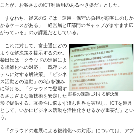
ことが、お客さまのICT利活用のあるべき姿だ」とした。
すなわち、従来のSIでは「運用・保守の負担が顧客にのしか
かるケースがある」「経営層とIT部門のギャップがますます広
がっている」のが課題だとしている。
これに対して、富士通はどの
ような解決策を提示するのか。
柴田氏は「クラウドの進展によ
る複雑化への対応」「既存シス
テムに対する解決策」「ビジネ
ス活動との連動」の3点を強み
に挙げる。「クラウドで登場す
顧客の課題に対する解決策
るさまざまな新技術を安定した
形で提供する。互換性に悩まず済む世界を実現し、ICTを道具
として、いかにビジネス活動を活性化させるかが重要だ」とい
う。
「クラウドの進展による複雑化への対応」については、アプ