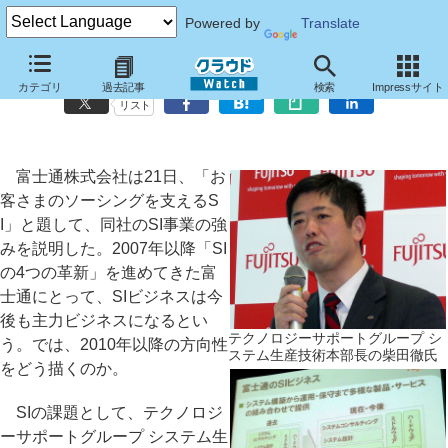
Powered by
Translate
「豊富なSI実績のクラウド展開が強み」、富士通がSIの今後を語る
カテゴリ
過去記事
検索
Impressサイト
リスト
富士通株式会社は21日、「お
客さまのソーシングを支えるS
I」と題して、同社のSI事業の強
みを説明した。2007年以降「SI
の4つの革新」を進めてきた富
士通にとって、SIビジネスは今
後も主力ビジネスになるとい
テクノロジーサポートグループ シ
う。では、2010年以降の方向性
ステム生産技術本部長の柴田徹氏
をどう描くのか。
SIの課題として、テクノロジ
ーサポートグループ システム生