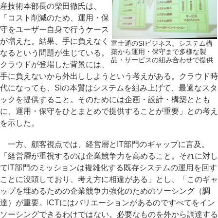
産技術本部長の柴田徹氏は、
「コスト削減のため、運用・保
守をユーザー自身で行うケース
が増えた。結果、手に負えなく
富士通のSIビジネス。システム構
築から運用・保守まで多様な製
なるという問題が生じている。
品・サービスの組み合わせで提供
クラウドが登場した背景には、
手に負えないから外出ししようという考えがある。クラウド時
代になっても、SIの本質はシステムを組み上げて、最適なスタ
ックを提供すること。そのためには企画・設計・構築ととも
に、運用・保守をひとまとめで提供することが重要」との考え
を示した。
一方、顧客視点では、経営層とIT部門のギャップに言及。
「経営層が重視するのは企業競争力を高めること。それに対し
てIT部門のミッションは複雑化する既存システムの運用を回す
ことに没頭しており、考え方に相違がある」とし、「このギャ
ップを埋めるための企業競争力強化のためのソーシング（調
達）が重要。ICTにはバリエーションがあるのですべてをイン
ソーシングできるわけではない。必要なものを外から調達する