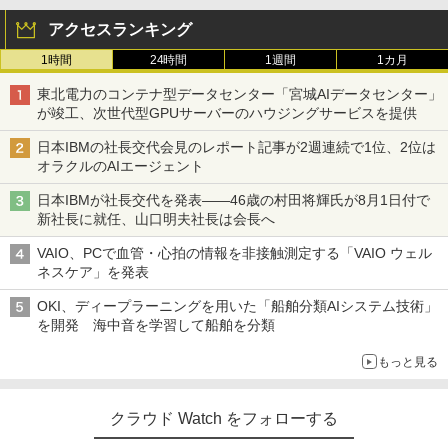
アクセスランキング
1時間
24時間
1週間
1カ月
東北電力のコンテナ型データセンター「宮城AIデータセンター」
が竣工、次世代型GPUサーバーのハウジングサービスを提供
日本IBMの社長交代会見のレポート記事が2週連続で1位、2位は
オラクルのAIエージェント
日本IBMが社長交代を発表――46歳の村田将輝氏が8月1日付で
新社長に就任、山口明夫社長は会長へ
VAIO、PCで血管・心拍の情報を非接触測定する「VAIO ウェル
ネスケア」を発表
OKI、ディープラーニングを用いた「船舶分類AIシステム技術」
を開発 海中音を学習して船舶を分類
もっと見る
クラウド Watch をフォローする