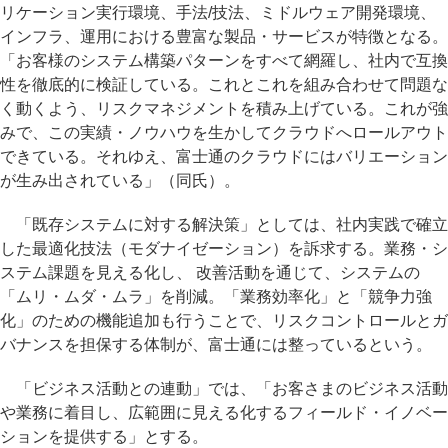
リケーション実行環境、手法/技法、ミドルウェア開発環境、
インフラ、運用における豊富な製品・サービスが特徴となる。
「お客様のシステム構築パターンをすべて網羅し、社内で互換
性を徹底的に検証している。これとこれを組み合わせて問題な
く動くよう、リスクマネジメントを積み上げている。これが強
みで、この実績・ノウハウを生かしてクラウドへロールアウト
できている。それゆえ、富士通のクラウドにはバリエーション
が生み出されている」（同氏）。
「既存システムに対する解決策」としては、社内実践で確立
した最適化技法（モダナイゼーション）を訴求する。業務・シ
ステム課題を見える化し、 改善活動を通じて、システムの
「ムリ・ムダ・ムラ」を削減。「業務効率化」と「競争力強
化」のための機能追加も行うことで、リスクコントロールとガ
バナンスを担保する体制が、富士通には整っているという。
「ビジネス活動との連動」では、「お客さまのビジネス活動
や業務に着目し、広範囲に見える化するフィールド・イノベー
ションを提供する」とする。