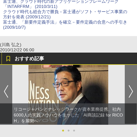
富士通、クラウド時代の新アプリケーションフレームワーク
「INTARFRM」 (2010/3/11)
クラウド時代も総合力で勝負－富士通がソフト・サービス事業の
方針を発表 (2009/12/21)
富士通、「新要件定義手法」を確立－要件定義の合意への手引き
(2009/10/7)
(川島 弘之)
2010/12/22 06:00
おすすめ記事
リコージャパンとナレッジワークが資本業務提携、社内
6000人の実践ノウハウを生かした「AI商談記録 for RICO
H」を展開へ
●
●
●