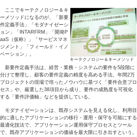
ここでキーテクノロジー＆キ
ーメソッドになるのが、「新要
件定義手法」「モダナイゼーシ
ョン」「INTARFRM」「開発P
aaS（仮称）」「サービスマネ
ジメント」「フィールド・イノ
ベーション」。
キーテクノロジー＆キーメソッド
新要件定義手法は、経営・業務・システムの要件を5段階に
分けて整理し、顧客の要件定義の精度を高める手法。年間2万
プロジェクトの現場で培ったノウハウに基づく「要件合意プロ
セス」や、厳選した38項目から成り、要件の成熟度を可視化
する「要件評価軸」などを提供している。
モダナイゼーションは、既存システムを見える化し、利用目
的に適したアプリケーションの移行・運用・保守を可能にする
最適化技法で、アプリケーション運用保守プロセスとツール
で、既存アプリケーションの価値を最大限に引き出すという。