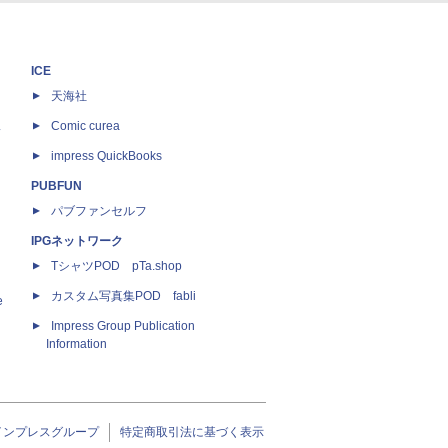
ICE
天海社
ス
Comic curea
impress QuickBooks
PUBFUN
パブファンセルフ
IPGネットワーク
TシャツPOD pTa.shop
カスタム写真集POD fabli
e
Impress Group Publication
Information
インプレスグループ
特定商取引法に基づく表示