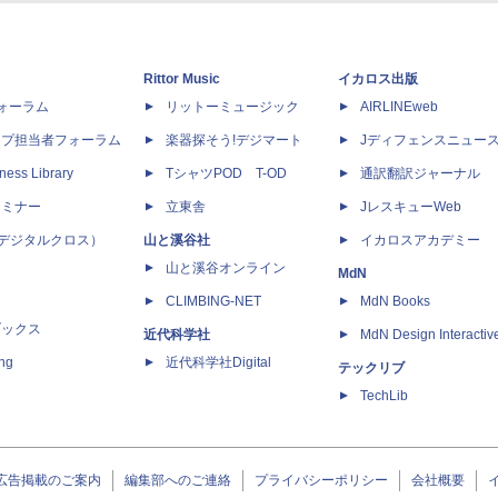
Rittor Music
イカロス出版
dフォーラム
リットーミュージック
AIRLINEweb
ップ担当者フォーラム
楽器探そう!デジマート
Jディフェンスニュー
ness Library
TシャツPOD T-OD
通訳翻訳ジャーナル
セミナー
立東舎
JレスキューWeb
 X（デジタルクロス）
山と溪谷社
イカロスアカデミー
山と溪谷オンライン
MdN
CLIMBING-NET
MdN Books
ブックス
近代科学社
MdN Design Interactiv
ing
近代科学社Digital
テックリブ
TechLib
広告掲載のご案内
編集部へのご連絡
プライバシーポリシー
会社概要