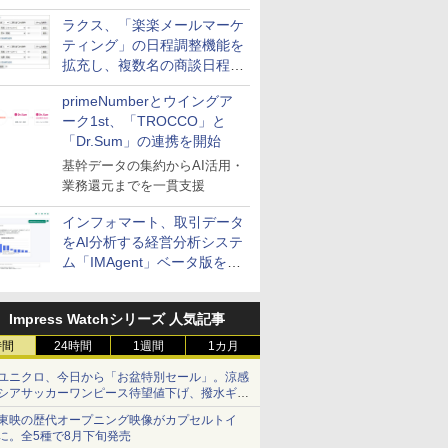
送信防止アドインサービス」
ラクス、「楽楽メールマーケ
を提供
ティング」の日程調整機能を
拡充し、複数名の商談日程調
整を効率化
primeNumberとウイングア
ーク1st、「TROCCO」と
「Dr.Sum」の連携を開始
基幹データの集約からAI活用・
業務還元までを一貫支援
インフォマート、取引データ
をAI分析する経営分析システ
ム「IMAgent」ベータ版を提
供
Impress Watchシリーズ 人気記事
時間
24時間
1週間
1カ月
ユニクロ、今日から「お盆特別セール」。涼感
シアサッカーワンピース待望値下げ、撥水ギア
ショーツは1990円に
東映の歴代オープニング映像がカプセルトイ
に。全5種で8月下旬発売