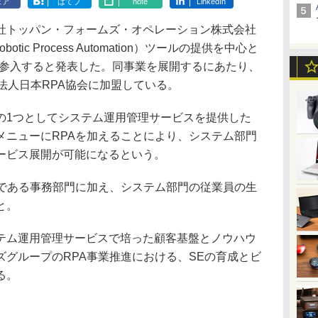
ェア
はてブ
note
LinkedIn
トッパン・フォームズ・オペレーション株式会社
tic Process Automation）ツールの提供を中心と
より参入すると発表した。同事業を展開するにあたり、
団法人日本RPA協会に加盟している。
の1つとしてシステム運用管理サービスを提供した
メニューにRPAを加えることにより、システム部門
ービス展開が可能になるという。
である事務部門に加え、システム部門の従業員の生
と。
テム運用管理サービスで培った顧客基盤とノウハウ
グループのRPA事業推進における、SEの育成とビ
る。