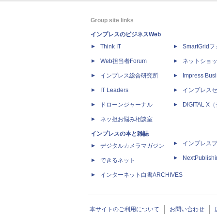
Group site links
インプレスのビジネスWeb
Think IT
SmartGri
Web担当者Forum
ネットショ
インプレス総合研究所
Impress Busi
IT Leaders
インプレス
ドローンジャーナル
DIGITAL
ネッ担お悩み相談室
インプレスの本と雑誌
インプレス
デジタルカメラマガジン
NextPublish
できるネット
インターネット白書ARCHIVES
本サイトのご利用について
お問い合わせ