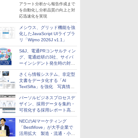
導入
アラート分析から報告作成まで
を自動化し分析品質の向上と対
応迅速化を実現
メシウス、グリッド機能を強
化したJavaScript UIライブラ
リ「Wijmo 2026J v1.1」
S&J、電通PRコンサルティン
グ、電通総研の3社、サイバ
ーインシデント発生時の対応
と危機管理広報を一体的に訓
さくら情報システム、非定型
練するプログラムを提供
文書をデータ化する「AI
TextSifta」を強化 写真情報
のデータ化などに対応
パーソルビジネスプロセスデ
ザイン、採用データを集約・
可視化する採用レポート高速
化サービスを提供
NECのAIマーケティング
「BestMove」が大手企業で
活用拡大 製造・流通・小売