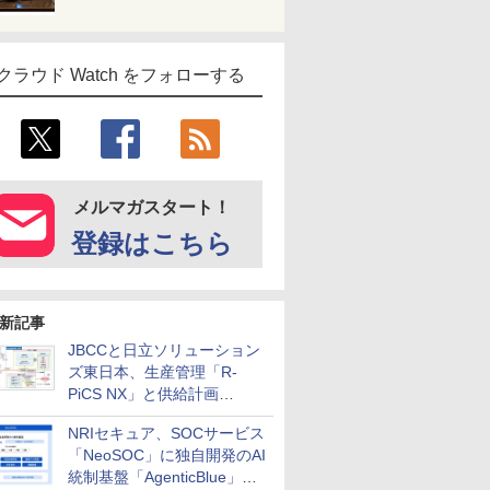
クラウド Watch をフォローする
メルマガスタート！
登録はこちら
新記事
JBCCと日立ソリューション
ズ東日本、生産管理「R-
PiCS NX」と供給計画
「scSQUARE ISP」の連携サ
NRIセキュア、SOCサービス
ービスを提供開始
「NeoSOC」に独自開発のAI
統制基盤「AgenticBlue」を