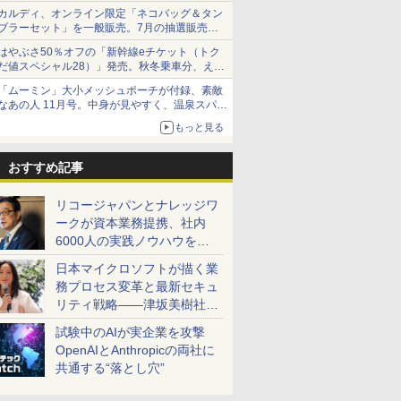
カルディ、オンライン限定「ネコバッグ＆タン
ブラーセット」を一般販売。7月の抽選販売の
当選無効分
はやぶさ50％オフの「新幹線eチケット（トク
だ値スペシャル28）」発売。秋冬乗車分、えき
ねっと限定
「ムーミン」大小メッシュポーチが付録、素敵
なあの人 11月号。中身が見やすく、温泉スパに
も使える
もっと見る
おすすめ記事
リコージャパンとナレッジワ
ークが資本業務提携、社内
6000人の実践ノウハウを生
かした「AI商談記録 for
日本マイクロソフトが描く業
RICOH」を展開へ
務プロセス変革と最新セキュ
リティ戦略――津坂美樹社長
が2027年度戦略を説明
試験中のAIが実企業を攻撃
OpenAIとAnthropicの両社に
共通する“落とし穴”