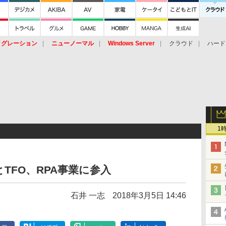
イグレーション
ニューノーマル
Windows Server
クラウド
ハード
トピック
ストレージ（HW）
オープンソース
SaaS
標的型
ント
1
TFO、RPA事業に参入
石井 一志
2018年3月5日 14:46