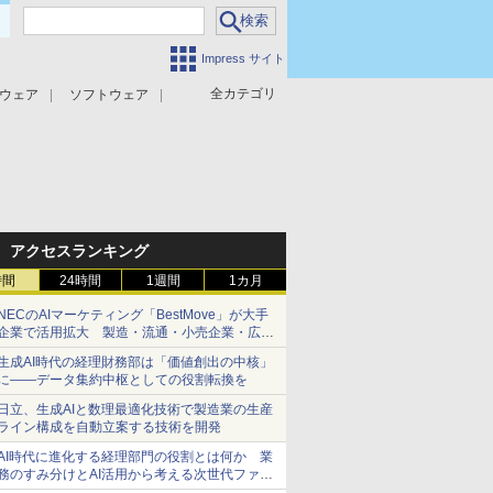
Impress サイト
全カテゴリ
ウェア
ソフトウェア
攻撃対策
マルウェア対策
アクセスランキング
時間
24時間
1週間
1カ月
NECのAIマーケティング「BestMove」が大手
企業で活用拡大 製造・流通・小売企業・広告
代理店などが実装フェーズへ
生成AI時代の経理財務部は「価値創出の中核」
に――データ集約中枢としての役割転換を
日立、生成AIと数理最適化技術で製造業の生産
ライン構成を自動立案する技術を開発
AI時代に進化する経理部門の役割とは何か 業
務のすみ分けとAI活用から考える次世代ファイ
ナンス戦略