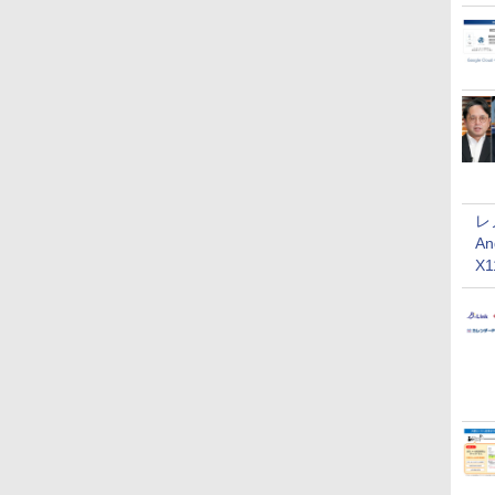
レ
An
X