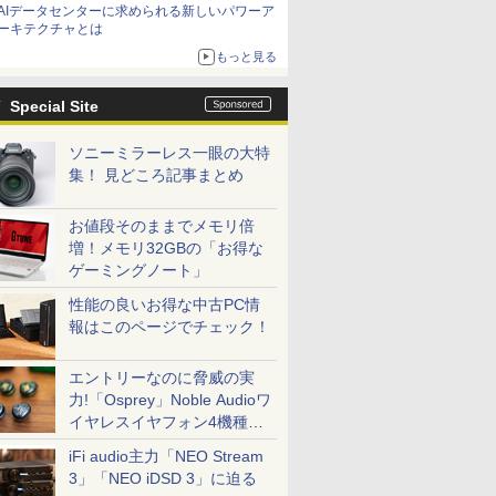
AIデータセンターに求められる新しいパワーア
ーキテクチャとは
もっと見る
Special Site
ソニーミラーレス一眼の大特
集！ 見どころ記事まとめ
お値段そのままでメモリ倍
増！メモリ32GBの「お得な
ゲーミングノート」
性能の良いお得な中古PC情
報はこのページでチェック！
エントリーなのに脅威の実
力!「Osprey」Noble Audioワ
イヤレスイヤフォン4機種を
一気に聴く
iFi audio主力「NEO Stream
3」「NEO iDSD 3」に迫る