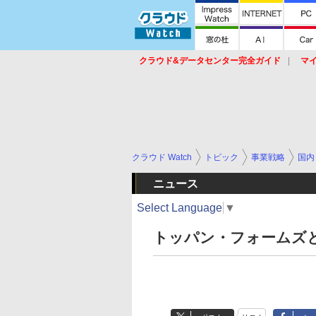
クラウド&データセンター完全ガイド
マ
サービス
セキュリティ
ネットワーク
スイッチ
ルータ
導入事例
イベ
クラウド Watch
トピック
事業戦略
国内
ニュース
Select Language
▼
トッパン・フォームズと