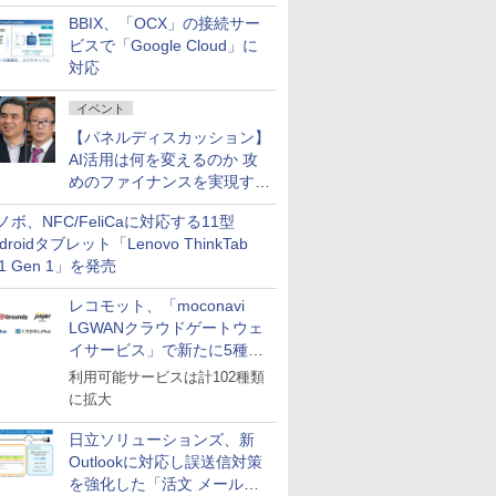
企業・広告代理店などが実装
BBIX、「OCX」の接続サー
フェーズへ
ビスで「Google Cloud」に
対応
イベント
【パネルディスカッション】
AI活用は何を変えるのか 攻
めのファイナンスを実現する
業務設計とマインドセット変
ノボ、NFC/FeliCaに対応する11型
革
droidタブレット「Lenovo ThinkTab
11 Gen 1」を発売
レコモット、「moconavi
LGWANクラウドゲートウェ
イサービス」で新たに5種類
のサービスと連携開始
利用可能サービスは計102種類
に拡大
日立ソリューションズ、新
Outlookに対応し誤送信対策
を強化した「活文 メール誤