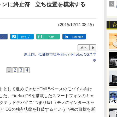
ートフォンに終止符 立ち位置を模索する
（2015/12/14 08:45）
ェア
はてブ
note
LinkedIn
次へ
途上国、低価格市場を狙ったFirefox OSスマ
ホ
1
2
3
4
クトとして進めてきたHTML5ベースのモバイル向け
変更した。Firefox OSを搭載したスマートフォンのキャ
クテッドデバイス”つまりIoT（モノのインターネッ
idとiOSの独占状態を打破するという当初の目標を断