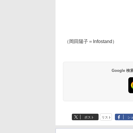
（岡田陽子＝Infostand）
Google
ポスト
リスト
シ