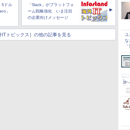
 5ドル
「Slack」がプラットフォ
▲
Zero」
ーム戦略強化 いま注目
の企業向けメッセージ
nd海外ITトピックス］の他の記事を見る
ユ
な
「S
に