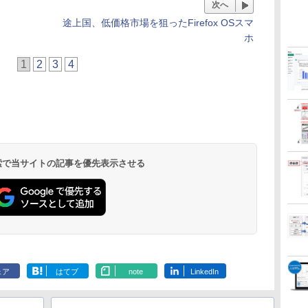
次へ
途上国、低価格市場を狙ったFirefox OSスマ
ホ
1
2
3
4
 検索で当サイトの記事を優先表示させる
ェア
はてブ
note
LinkedIn