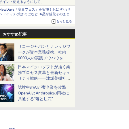
ポイント使えるようにして」
NewDays「増量フェス」を実施！おにぎり/サ
ンドイッチ/焼きそばなど16品が値段そのままで
ボリュームアップ
もっと見る
おすすめ記事
リコージャパンとナレッジワ
ークが資本業務提携、社内
6000人の実践ノウハウを生
かした「AI商談記録 for
日本マイクロソフトが描く業
RICOH」を展開へ
務プロセス変革と最新セキュ
リティ戦略――津坂美樹社長
が2027年度戦略を説明
試験中のAIが実企業を攻撃
OpenAIとAnthropicの両社に
共通する“落とし穴”