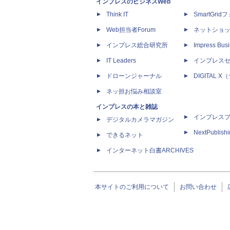
インプレスのビジネスWeb
Think IT
SmartGri
Web担当者Forum
ネットショ
インプレス総合研究所
Impress Busi
IT Leaders
インプレス
ドローンジャーナル
DIGITAL
ネッ担お悩み相談室
インプレスの本と雑誌
インプレス
デジタルカメラマガジン
NextPublish
できるネット
インターネット白書ARCHIVES
本サイトのご利用について
お問い合わせ