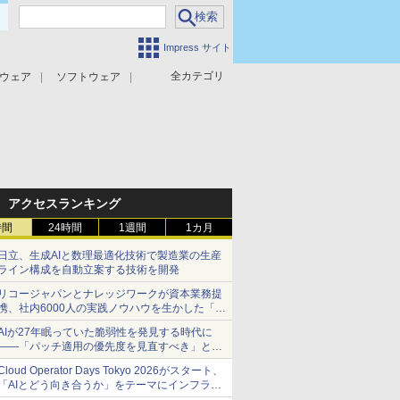
Impress サイト
全カテゴリ
ウェア
ソフトウェア
攻撃対策
マルウェア対策
アクセスランキング
時間
24時間
1週間
1カ月
日立、生成AIと数理最適化技術で製造業の生産
ライン構成を自動立案する技術を開発
リコージャパンとナレッジワークが資本業務提
携、社内6000人の実践ノウハウを生かした「AI
商談記録 for RICOH」を展開へ
AIが27年眠っていた脆弱性を発見する時代に
――「パッチ適用の優先度を見直すべき」とセ
キュリティ専門家
Cloud Operator Days Tokyo 2026がスタート、
「AIとどう向き合うか」をテーマにインフラ運
用の知見を集約