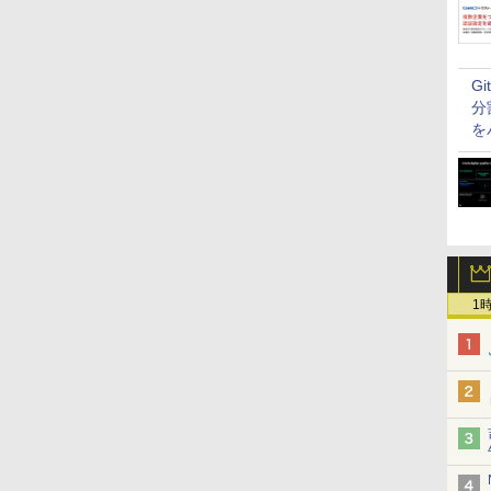
G
分
を
1