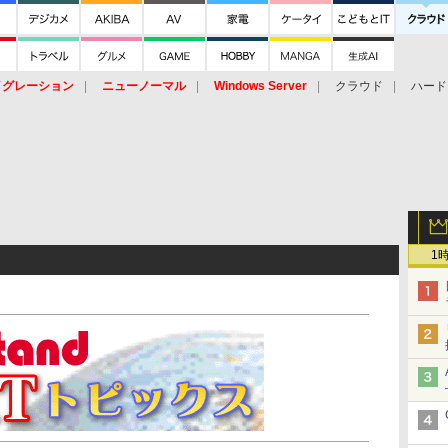
イグレーション
ニューノーマル
Windows Server
クラウド
ハード
トピック
ストレージ（HW）
オープンソース
SaaS
標的型
ント
1