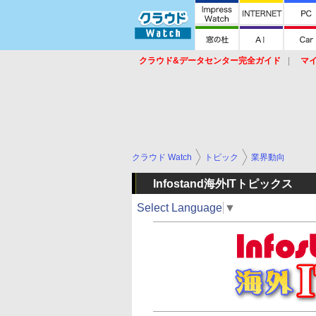
クラウド&データセンター完全ガイド
マ
サービス
セキュリティ
ネットワーク
スイッチ
ルータ
導入事例
イベ
クラウド Watch
トピック
業界動向
Infostand海外ITトピックス
Select Language
▼