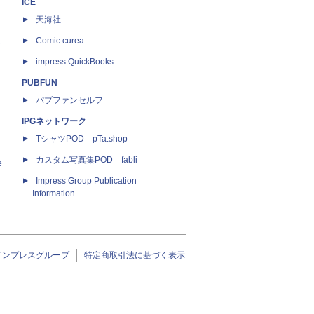
ICE
天海社
ス
Comic curea
impress QuickBooks
PUBFUN
パブファンセルフ
IPGネットワーク
TシャツPOD pTa.shop
カスタム写真集POD fabli
e
Impress Group Publication
Information
インプレスグループ
特定商取引法に基づく表示