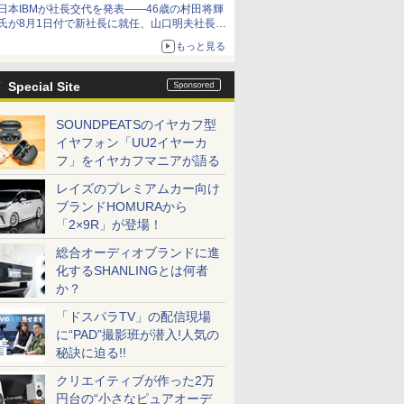
日本IBMが社長交代を発表――46歳の村田将輝
氏が8月1日付で新社長に就任、山口明夫社長は
会長へ
もっと見る
Special Site
SOUNDPEATSのイヤカフ型
イヤフォン「UU2イヤーカ
フ」をイヤカフマニアが語る
レイズのプレミアムカー向け
ブランドHOMURAから
「2×9R」が登場！
総合オーディオブランドに進
化するSHANLINGとは何者
か？
「ドスパラTV」の配信現場
に“PAD”撮影班が潜入!人気の
秘訣に迫る!!
クリエイティブが作った2万
円台の“小さなピュアオーデ