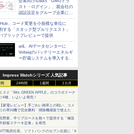
企業向けIDaaS「GMOトラ
スト・ログイン」、親会社の
認証設定をグループ企業に展
開できる新機能を提供
itHub、コード変更を小規模な単位に
割する「スタック型プルリクエスト」
パブリックプレビューで提供
ai&、AIデータセンターに
Voltaiqのバッテリーエネルギ
ー貯蔵システムを導入する計
画を発表
Impress Watchシリーズ 人気記事
時間
24時間
1週間
1カ月
ミスド「Mrs. GREEN APPLE」のコラボドーナ
ツ4種、いよいよ発売！
【家電レビュー】手ごわい雑草との戦い、コメ
リの草刈機で完全勝利 掃除機感覚で使えた
吉野家、牛リブロースを熱々で提供する「極旨
牛鉄板ステーキ定食」を発売
NTT島田社長、ソフトバンクのセブン出資に「d