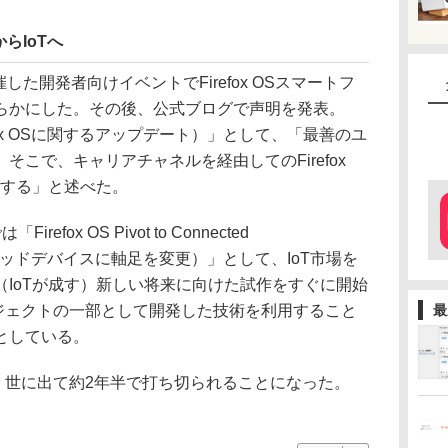
からIoTへ
催した開発者向けイベントでFirefox OSスマートフ
らかにした。その後、公式ブログで声明を発表。
S（Firefox OSに関するアップデート）」として、「最善のユ
こで、キャリアチャネルを経由してのFirefox
止する」と述べた。
ox OS Pivot to Connected
はコネクテッドデバイスに軸足を変更）」として、IoT市場を
IoTが成す）新しい将来に向けた試作をすぐに開始
Sプロジェクトの一部として開発した技術を利用すること
最
としている。
ンは、世に出て約2年半で打ち切られることになった。