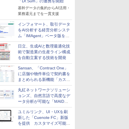
「Dr.Sum」の連携を開始
基幹データの集約からAI活用・
業務還元までを一貫支援
インフォマート、取引データ
をAI分析する経営分析システ
ム「IMAgent」ベータ版を提
供
日立、生成AIと数理最適化技
術で製造業の生産ライン構成
を自動立案する技術を開発
Sansan、「Contract One」
に店舗や物件単位で契約書を
まとめられる新機能「カスタ
ム契約ツリー」を追加
丸紅ネットワークソリューシ
ョンズ、自然言語で高度なデ
ータ分析が可能な「MAIDOA
AI ASSIST」を9月より提供
ユミルリンク、UI・UXを刷
新した「Cuenote FC」新版
を提供 カスタマイズ可能な