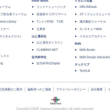
Rittor Music
イカロス出版
dフォーラム
リットーミュージック
AIRLINEweb
ップ担当者フォーラム
楽器探そう!デジマート
Jディフェンスニュー
ness Library
TシャツPOD T-OD
通訳翻訳ジャーナル
セミナー
立東舎
JレスキューWeb
 X（デジタルクロス）
山と溪谷社
イカロスアカデミー
山と溪谷オンライン
MdN
CLIMBING-NET
MdN Books
ブックス
近代科学社
MdN Design Interactiv
ing
近代科学社Digital
テックリブ
TechLib
広告掲載のご案内
編集部へのご連絡
プライバシーポリシー
会社概要
Copyright ©
2026
Impress Corporation. All rights reserved.