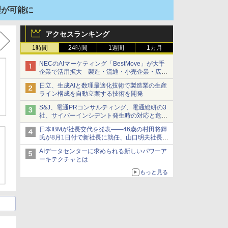
理が可能に
アクセスランキング
1時間
24時間
1週間
1カ月
NECのAIマーケティング「BestMove」が大手
企業で活用拡大 製造・流通・小売企業・広告
代理店などが実装フェーズへ
日立、生成AIと数理最適化技術で製造業の生産
ライン構成を自動立案する技術を開発
S&J、電通PRコンサルティング、電通総研の3
社、サイバーインシデント発生時の対応と危機
管理広報を一体的に訓練するプログラムを提供
日本IBMが社長交代を発表――46歳の村田将輝
氏が8月1日付で新社長に就任、山口明夫社長は
会長へ
AIデータセンターに求められる新しいパワーア
ーキテクチャとは
もっと見る