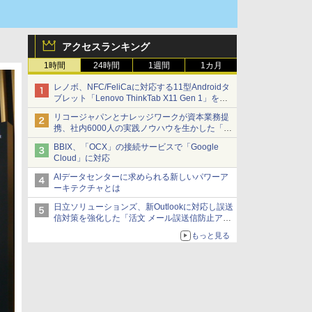
アクセスランキング
1時間
24時間
1週間
1カ月
レノボ、NFC/FeliCaに対応する11型Androidタ
ブレット「Lenovo ThinkTab X11 Gen 1」を発
売
リコージャパンとナレッジワークが資本業務提
携、社内6000人の実践ノウハウを生かした「AI
商談記録 for RICOH」を展開へ
BBIX、「OCX」の接続サービスで「Google
Cloud」に対応
AIデータセンターに求められる新しいパワーア
ーキテクチャとは
日立ソリューションズ、新Outlookに対応し誤送
信対策を強化した「活文 メール誤送信防止アド
インサービス」を提供
もっと見る