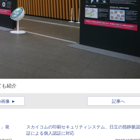
ても紹介
の画像
記事へ
ス」発
スカイコムの印刷セキュリティシステム、日立の指静脈認
証による個人認証に対応