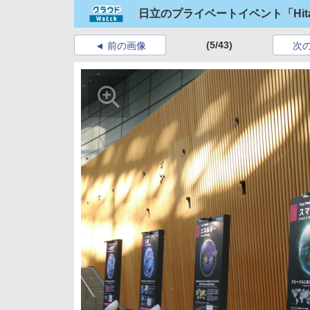
日立のプライベートイベント「Hitach
(5/43)
前の画像
次