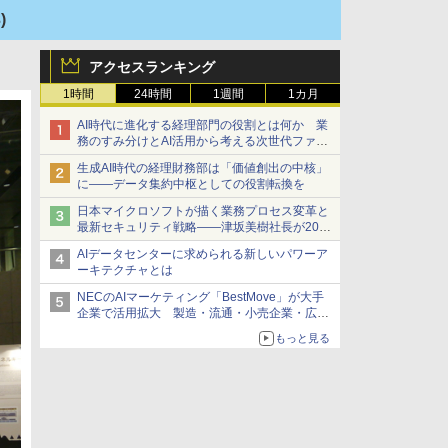
)
アクセスランキング
1時間
24時間
1週間
1カ月
AI時代に進化する経理部門の役割とは何か 業
務のすみ分けとAI活用から考える次世代ファイ
ナンス戦略
生成AI時代の経理財務部は「価値創出の中核」
に――データ集約中枢としての役割転換を
日本マイクロソフトが描く業務プロセス変革と
最新セキュリティ戦略――津坂美樹社長が2027
年度戦略を説明
AIデータセンターに求められる新しいパワーア
ーキテクチャとは
NECのAIマーケティング「BestMove」が大手
企業で活用拡大 製造・流通・小売企業・広告
代理店などが実装フェーズへ
もっと見る