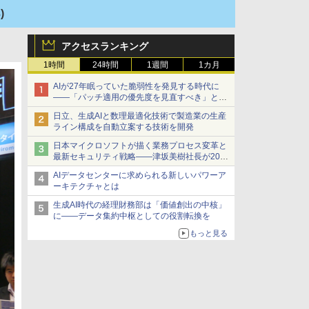
)
アクセスランキング
1時間
24時間
1週間
1カ月
AIが27年眠っていた脆弱性を発見する時代に
――「パッチ適用の優先度を見直すべき」とセ
キュリティ専門家
日立、生成AIと数理最適化技術で製造業の生産
ライン構成を自動立案する技術を開発
日本マイクロソフトが描く業務プロセス変革と
最新セキュリティ戦略――津坂美樹社長が2027
年度戦略を説明
AIデータセンターに求められる新しいパワーア
ーキテクチャとは
生成AI時代の経理財務部は「価値創出の中核」
に――データ集約中枢としての役割転換を
もっと見る