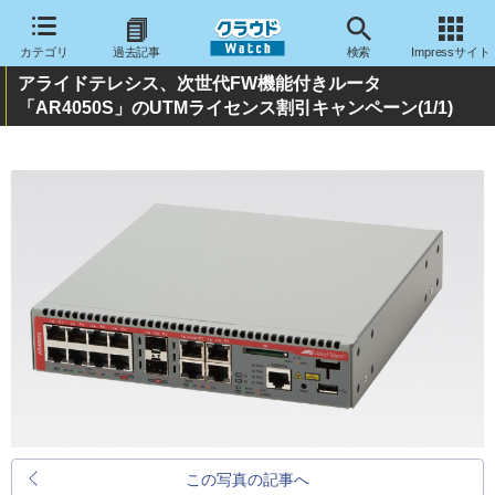
カテゴリ
過去記事
検索
Impressサイト
アライドテレシス、次世代FW機能付きルータ
「AR4050S」のUTMライセンス割引キャンペーン
(1/1)
この写真の記事へ